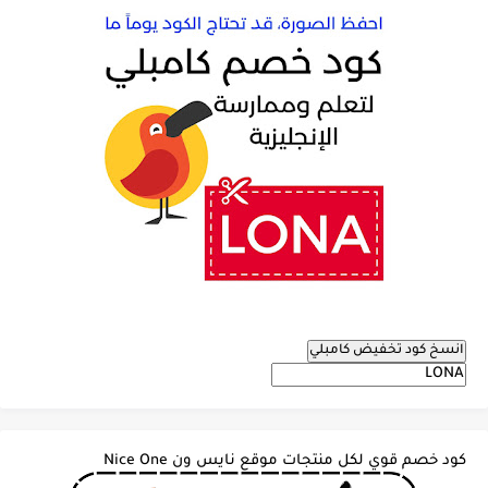
انسخ كود تخفيض كامبلي
كود خصم قوي لكل منتجات موقع نايس ون Nice One