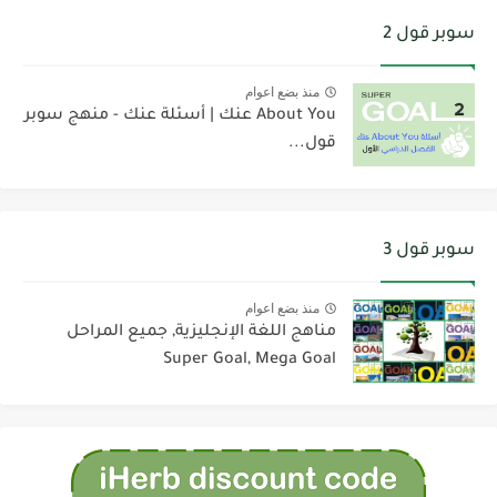
سوبر قول 2
منذ بضع اعوام
About You عنك | أسئلة عنك - منهج سوبر
قول...
سوبر قول 3
منذ بضع اعوام
مناهج اللغة الإنجليزية, جميع المراحل
Super Goal, Mega Goal