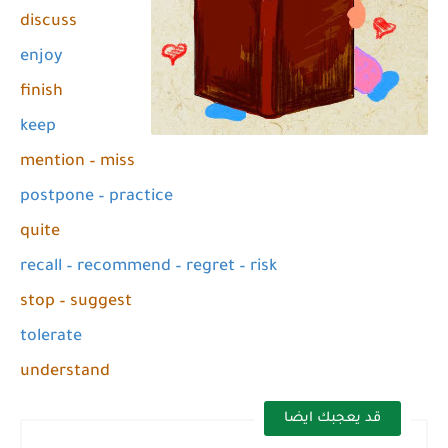
discuss
enjoy
finish
keep
mention – miss
postpone – practice
quite
recall – recommend – regret – risk
stop – suggest
tolerate
understand
قد يعجبك ايضا