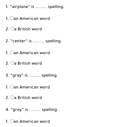
شرح قسم القراءة لكل وحدات الكتاب Super Goal 3 -...
1. “airplane“ is ........ spelling.
an American word
a British word
2. “center“ is ........ spelling.
an American word
a British word
3. “gray“ is ........ spelling.
an American word
a British word
4. “grey“ is ........ spelling.
an American word