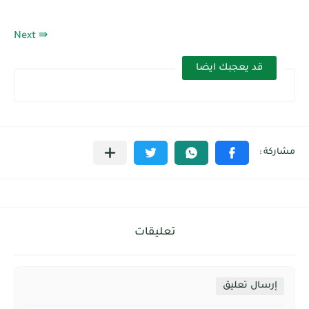
Next ⇛
قد يعجبك ايضا
تعليقات
إرسال تعليق