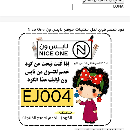
انسخ كود تخفيض كامبلي
كود خصم قوي لكل منتجات موقع نايس ون Nice One