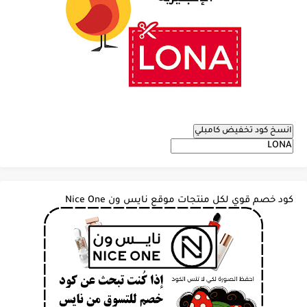
انسخ كود تخفيض كامبلي
كود خصم قوي لكل منتجات موقع نايس ون Nice One