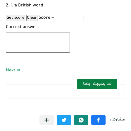
a British word
Score =
Correct answers:
Next ⇛
قد يعجبك ايضا