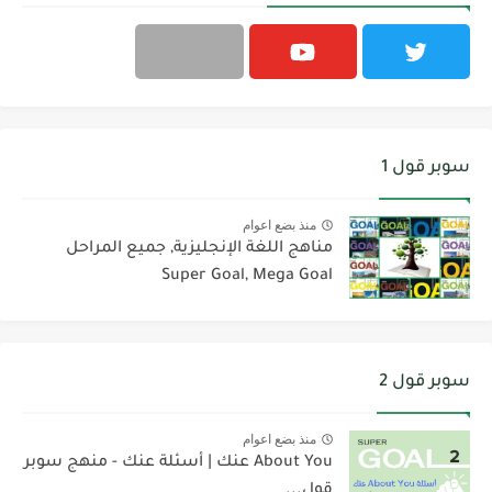
سوبر قول 1
منذ بضع اعوام
مناهج اللغة الإنجليزية, جميع المراحل
Super Goal, Mega Goal
سوبر قول 2
منذ بضع اعوام
About You عنك | أسئلة عنك - منهج سوبر
قول...