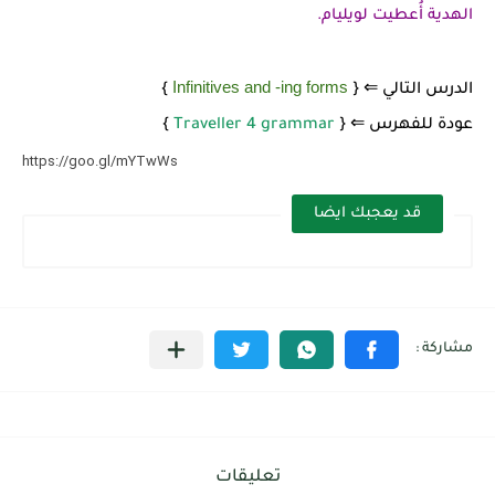
الهدية أُعطيت لويليام.
Infinitives and -ing forms
الدرس التالي ⇐ {
}
عودة للفهرس ⇐ {
Traveller 4 grammar
}
https://goo.gl/mYTwWs
قد يعجبك ايضا
تعليقات