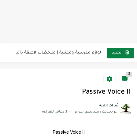
مناهج اللغة الإنجليزية, جميع المراحل Super Goal, Mega Goal
كل خطأ درس، وكل درس خطوة نحو النجاح
لوازم مدرسية ومكتبية | ملاحظات لاصقة ذاتية على شكل قلب...
مجموعة واحدة من 7 قطع من القرطاسية الجميلة
الجديد
The Winter Surprise
3
أفضل أكواد خصم تفيدك عند التسوق Discount Codes That Help...
أهمية تعلم قواعد اللغة الإنجليزية | مكونات الجملة في اللغة...
Passive Voice II
شرح قسم القراءة لكل وحدات الكتاب Super Goal 3 -...
ثمرات اللغة
اخر تحديث :
منذ بضع اعوام
3 دقائق للقراءة
شرح قسم القراءة لكل وحدات الكتاب Super Goal 3 -...
شرح قسم القراءة لكل وحدات الكتاب Super Goal 3 -...
Passive Voice II