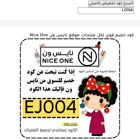
انسخ كود تخفيض كامبلي
كود خصم قوي لكل منتجات موقع نايس ون Nice One