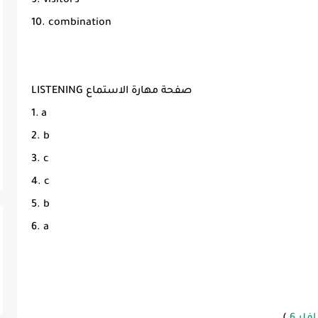
9. visitors
10. combination
LISTENING صفحة مهارة الاستماع
1. a
2. b
3. c
4. c
5. b
6. a