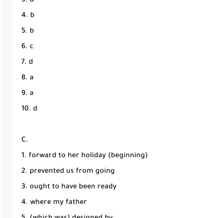
3. d
4. b
5. b
6. c
7. d
8. a
9. a
10. d
C.
1. forward to her holiday (beginning)
2. prevented us from going
3. ought to have been ready
4. where my father