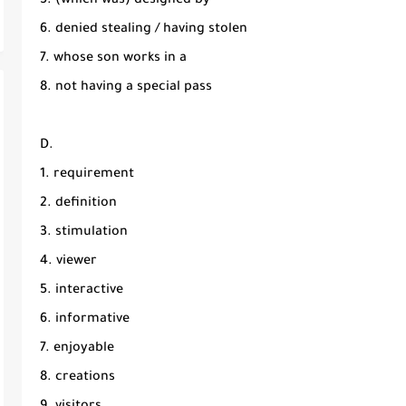
5. (which was) designed by
6. denied stealing / having stolen
7. whose son works in a
8. not having a special pass
D.
1. requirement
2. definition
3. stimulation
4. viewer
5. interactive
6. informative
7. enjoyable
8. creations