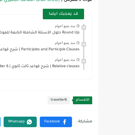
عودة لـ فهرس (
إجابات كتاب الطالب انجليزي تراف
قد يعجبك ايضا
منذ بضع اعوام
Round Up حلول الأسئلة الشاملة التابعة للموضوع الأول Module 1
منذ بضع اعوام
Participles and Participle Clauses | شرح قواعد ثالث ثانوي |...
منذ بضع اعوام
Relative clauses | شرح قواعد ثالث ثانوي | Traveller 6...
الأقسام
traveller6