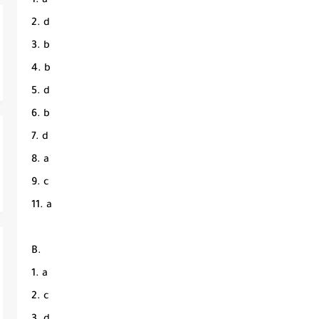
1. a
2. d
3. b
4. b
5. d
6. b
7. d
8. a
9. c
11. a
B.
1. a
2. c