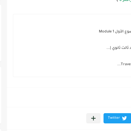
لر 6
)