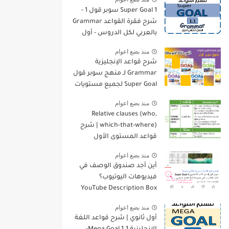
Super Goal 1 سوبر قول 1 -
شرح فقرة القواعد Grammar
بالعربي لكل الدروس - أول
متوسط, الفصل الدراسي
منذ بضع اعوام
الأول
شرح قواعد الإنجليزية
Grammar لـ منهج سوبر قول
Super Goal لجميع مستويات
المرحلة المتوسطة
منذ بضع اعوام
Relative clauses (who,
which-that-where) | شرح
قواعد المستوى الأول
للمرحلة الثانوية
منذ بضع اعوام
أين أجد صندوق الوصف في
فيديوهات اليوتيوب؟
YouTube Description Box
منذ بضع اعوام
أول ثانوي | شرح قواعد اللغة