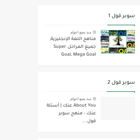
سوبر قول 1
منذ بضع اعوام
مناهج اللغة الإنجليزية,
جميع المراحل Super
Goal, Mega Goal
سوبر قول 2
منذ بضع اعوام
About You عنك | أسئلة
عنك - منهج سوبر
قول...