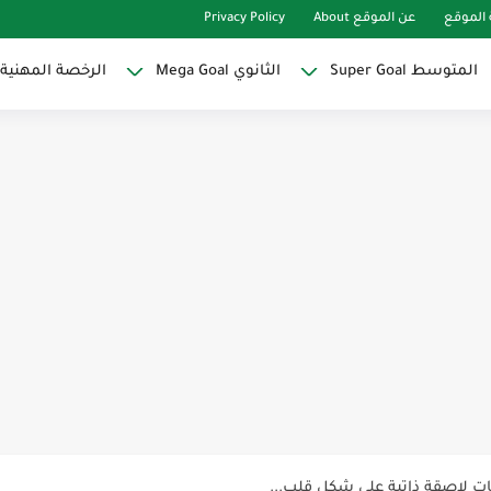
الموقع
عن الموقع About
Privacy Policy
المتوسط Super Goal
الثانوي Mega Goal
الرخصة المهنية
Super Goal
حو النجاح
ات لاصقة ذاتية على شكل قلب...