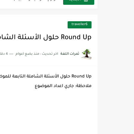
مجموعة واحدة من 7 قطع من القرطاسية الجميلة
The Winter Surprise
traveller6
أفضل أكواد خصم تفيدك عند التسوق t Codes That Help
Round Up حلول الأسئلة الشاملة التابعة للموضوع الأول Module 1
أهمية تعلم قواعد اللغة الإنجليز
ثمرات اللغة
اخر تحديث :
منذ بضع اعوام
4 دقائق للقراءة
شرح قسم القراءة لكل وحدات الكتاب r Goal 3
شرح قسم القراءة لكل وحدات الكتاب r Goal 3
Round Up حلول الأسئلة الشاملة التابعة للموضوع الأول Module 1
شرح قسم القراءة لكل وحدات الكتاب r Goal 3
ملاحظة: جاري اعداد الموضوع