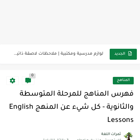
مناهج اللغة الإنجليزية, جميع المراحل Super Goal, Mega Goal
كل خطأ درس، وكل درس خطوة نحو النجاح
لوازم مدرسية ومكتبية | ملاحظات لاصقة ذاتية على شكل قلب...
الجديد
مجموعة واحدة من 7 قطع من القرطاسية الجميلة
0
The Winter Surprise
المناهج
أفضل أكواد خصم تفيدك عند التسوق Discount Codes That Help...
فهرس المناهج للمرحلة المتوسطة
أهمية تعلم قواعد اللغة الإنجليزية | مكونات الجملة في اللغة...
والثانوية - كل شيء عن المنهج English
شرح قسم القراءة لكل وحدات الكتاب Super Goal 3 -...
Lessons
شرح قسم القراءة لكل وحدات الكتاب Super Goal 3 -...
ثمرات اللغة