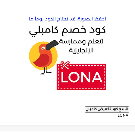
انسخ كود تخفيض كامبلي