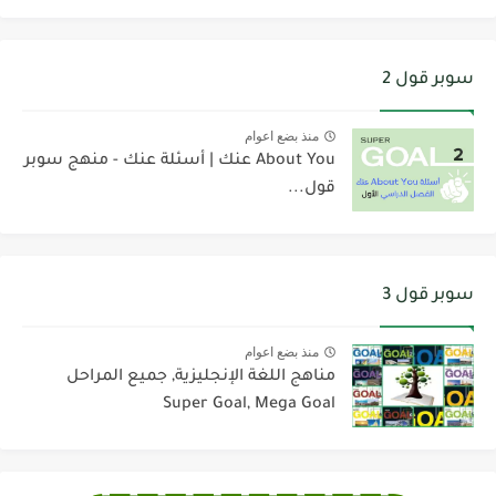
سوبر قول 2
منذ بضع اعوام
About You عنك | أسئلة عنك - منهج سوبر
قول...
سوبر قول 3
منذ بضع اعوام
مناهج اللغة الإنجليزية, جميع المراحل
Super Goal, Mega Goal