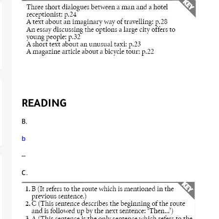
READING
B.
b
--
C.