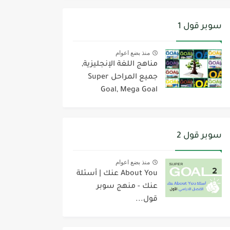
سوبر قول 1
منذ بضع اعوام
مناهج اللغة الإنجليزية,
جميع المراحل Super
Goal, Mega Goal
سوبر قول 2
منذ بضع اعوام
About You عنك | أسئلة
عنك - منهج سوبر
قول...