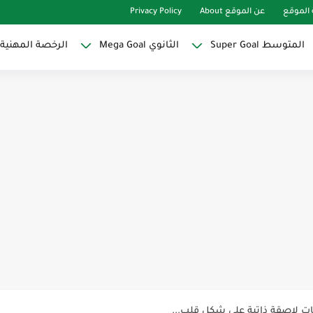
الموقع
عن الموقع About
Privacy Policy
المتوسط Super Goal
الثانوي Mega Goal
الرخصة المهنية
Super Goal
حو النجاح
ات لاصقة ذاتية على شكل قلب...