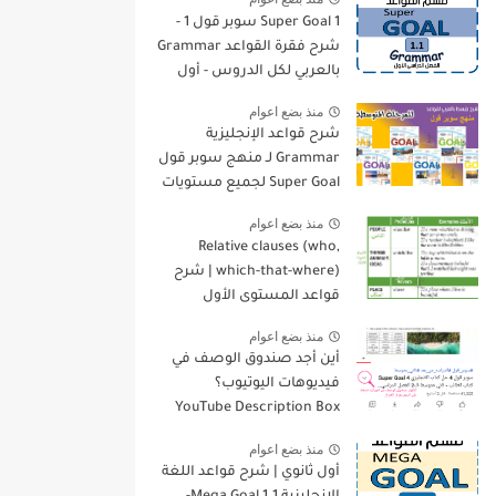
Super Goal 1 سوبر قول 1 -
شرح فقرة القواعد Grammar
بالعربي لكل الدروس - أول
متوسط, الفصل الدراسي
منذ بضع اعوام
الأول
شرح قواعد الإنجليزية
Grammar لـ منهج سوبر قول
Super Goal لجميع مستويات
المرحلة المتوسطة
منذ بضع اعوام
Relative clauses (who,
which-that-where) | شرح
قواعد المستوى الأول
للمرحلة الثانوية
منذ بضع اعوام
أين أجد صندوق الوصف في
فيديوهات اليوتيوب؟
YouTube Description Box
منذ بضع اعوام
أول ثانوي | شرح قواعد اللغة