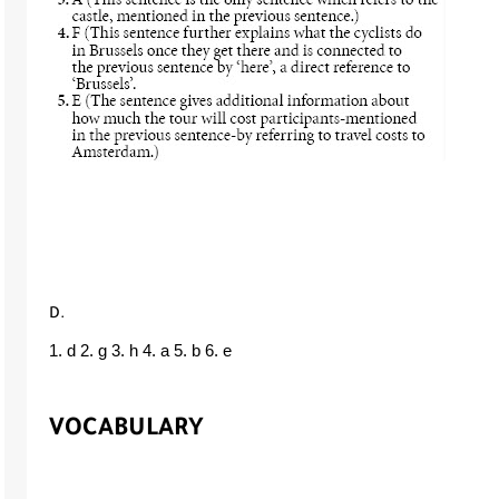
D.
1. d 2. g 3. h 4. a 5. b 6. e
VOCABULARY