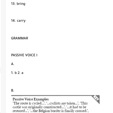
13. bring
14. carry
GRAMMAR
PASSIVE VOICE I
A.
1. b 2. a
B.