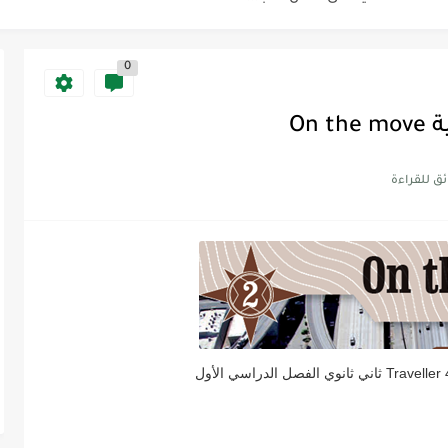
0
Discoun...
ية | مكونات الجملة في اللغة...
Supe -...
Supe -...
Supe -...