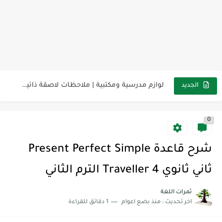
مناهج اللغة الإنجليزية, جميع المراحل Super Goal, Mega Goal
كل خطأ درس، وكل درس خطوة نحو النجاح
لوازم مدرسية ومكتبية | ملاحظات لاصقة ذاتية على شكل قلب...
الجديد
مجموعة واحدة من 7 قطع من القرطاسية الجميلة
0
The Winter Surprise
أفضل أكواد خصم تفيدك عند التسوق Discount Codes That Help...
شرح قاعدة Present Perfect Simple
أهمية تعلم قواعد اللغة الإنجليزية | مكونات الجملة في اللغة...
ثاني ثانوي Traveller 4 الترم الثاني
شرح قسم القراءة لكل وحدات الكتاب Super Goal 3 -...
ثمرات اللغة
اخر تحديث :
منذ بضع اعوام
1 دقائق للقراءة
شرح قسم القراءة لكل وحدات الكتاب Super Goal 3 -...