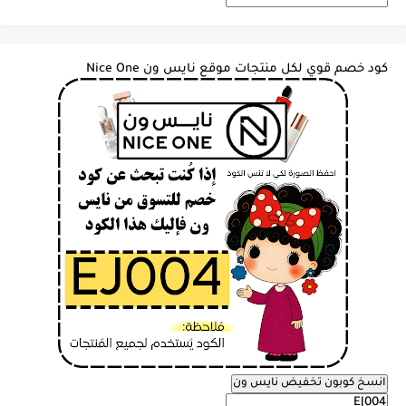
كود خصم قوي لكل منتجات موقع نايس ون Nice One
انسخ كوبون تخفيض نايس ون