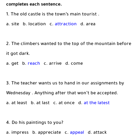
شرح قسم القراءة لكل وحدات الكتاب Super Goal 3 -...
completes each sentence.
1. The old castle is the town’s main tourist .
a. site b. location c.
attraction
d. area
2. The climbers wanted to the top of the mountain before
it got dark.
a. get b.
reach
c. arrive d. come
3. The teacher wants us to hand in our assignments by
Wednesday . Anything after that won’t be accepted.
a. at least b. at last c. at once d.
at the latest
4. Do his paintings to you?
a. impress b. appreciate c.
appeal
d. attack