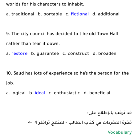
worlds for his characters to inhabit.
a. traditional b. portable c.
fictional
d. additional
9. The city council has decided to t he old Town Hall
rather than tear it down.
a.
restore
b. guarantee c. construct d. broaden
10. Saud has lots of experience so he’s the person for the
job.
a. logical b.
ideal
c. enthusiastic d. beneficial
قد ترغب بالإطلاع على:
فقرة المفردات في كتاب الطالب - لمنهج ترافلر 4 ⇐
Vocabulary