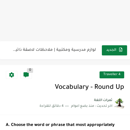
مناهج اللغة الإنجليزية, جميع المراحل Super Goal, Mega Goal
كل خطأ درس، وكل درس خطوة نحو النجاح
لوازم مدرسية ومكتبية | ملاحظات لاصقة ذاتية على شكل قلب...
الجديد
مجموعة واحدة من 7 قطع من القرطاسية الجميلة
0
The Winter Surprise
Traveller 4
أفضل أكواد خصم تفيدك عند التسوق Discount Codes That Help...
Vocabulary - Round Up
أهمية تعلم قواعد اللغة الإنجليزية | مكونات الجملة في اللغة...
ثمرات اللغة
اخر تحديث :
منذ بضع اعوام
4 دقائق للقراءة
شرح قسم القراءة لكل وحدات الكتاب Super Goal 3 -...
شرح قسم القراءة لكل وحدات الكتاب Super Goal 3 -...
A. Choose the word or phrase that most appropriately