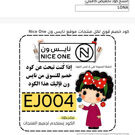
انسخ كود تخفيض كامبلي
كود خصم قوي لكل منتجات موقع نايس ون Nice One