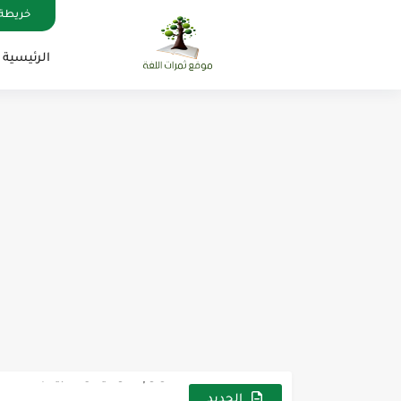
خريطة 
الرئيسية
مناهج اللغة الإنجليزية, جميع المراحل , Mega Goal
كل خطأ درس، وكل درس خطوة ن
لوازم مدرسية ومكتبية | ملاحظ
مجموعة واحدة من 7 قطع من القرطاسية الجميلة
الجديد