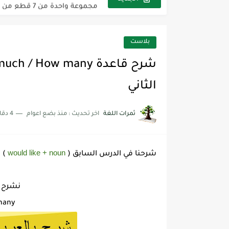
The Winter Surprise
أفضل أكواد خصم تفيدك عند التسوق t Codes That Help
بلاست
أهمية تعلم قواعد اللغة الإنجليز
شرح قسم القراءة لكل وحدات الكتاب r Goal 3
الثاني
شرح قسم القراءة لكل وحدات الكتاب r Goal 3
ثمرات اللغة
اخر تحديث :
منذ بضع اعوام
4 دقائق للقراءة
شرح قسم القراءة لكل وحدات الكتاب r Goal 3
would like + noun
شرحنا في الدرس السابق (
)
نشرح ف
How much / How many