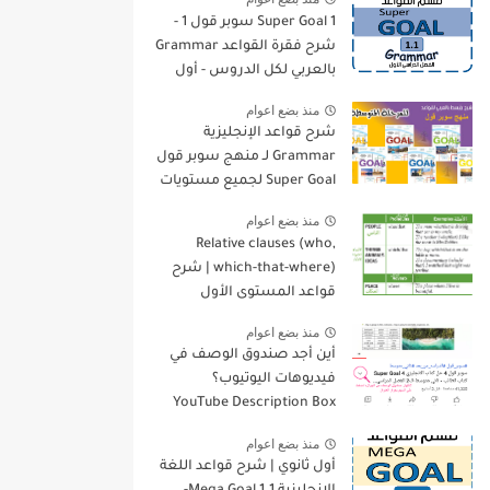
Super Goal 1 سوبر قول 1 -
شرح فقرة القواعد Grammar
بالعربي لكل الدروس - أول
متوسط, الفصل الدراسي
منذ بضع اعوام
الأول
شرح قواعد الإنجليزية
Grammar لـ منهج سوبر قول
Super Goal لجميع مستويات
المرحلة المتوسطة
منذ بضع اعوام
Relative clauses (who,
which-that-where) | شرح
قواعد المستوى الأول
للمرحلة الثانوية
منذ بضع اعوام
أين أجد صندوق الوصف في
فيديوهات اليوتيوب؟
YouTube Description Box
منذ بضع اعوام
أول ثانوي | شرح قواعد اللغة