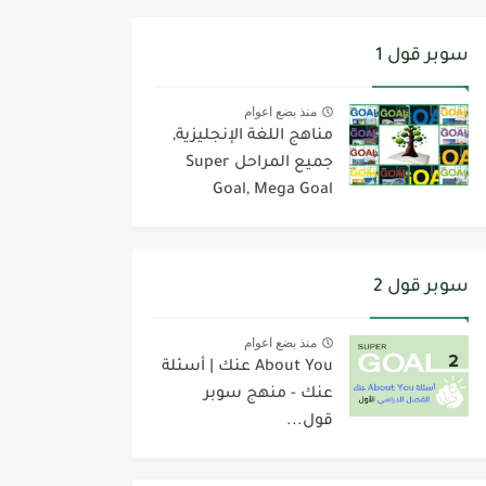
سوبر قول 1
منذ بضع اعوام
مناهج اللغة الإنجليزية,
جميع المراحل Super
Goal, Mega Goal
سوبر قول 2
منذ بضع اعوام
About You عنك | أسئلة
عنك - منهج سوبر
قول...