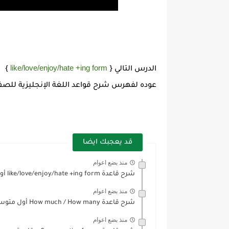
like/love/enjoy/hate +ing form
الدرس التالي {
}
عوده لفهرس شرح قواعد اللغة الإنجليزية لل
قد يعجبك ايضا
منذ بضع اعوام
شرح قاعدة like/love/enjoy/hate +ing form أول متوسط Full Blast 2...
منذ بضع اعوام
شرح قاعدة How much / How many أول متوسط Full...
منذ بضع اعوام