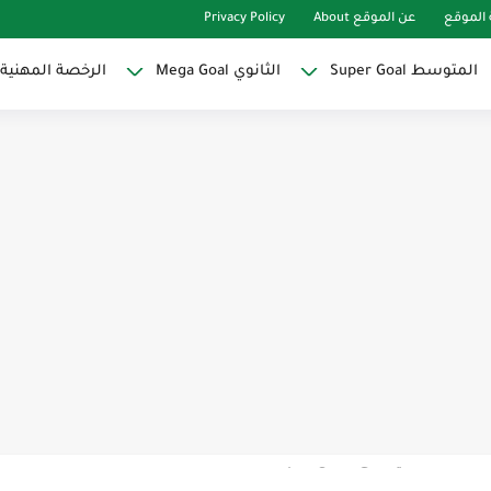
الموقع
عن الموقع About
Privacy Policy
المتوسط Super Goal
الثانوي Mega Goal
الرخصة المهنية
Super Goal
حو النجاح
ات لاصقة ذاتية على شكل قلب...