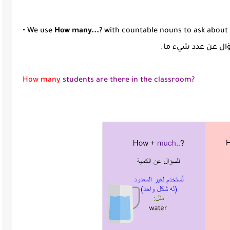
• We use
How many...
? with countable nouns to ask abou
ل عن عدد شيء ما.
How many
students are there in the classroom?