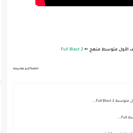
صف الأول متوسط منهج ⇐
Full Blast 2
http://bit.ly/2TSn0Vf