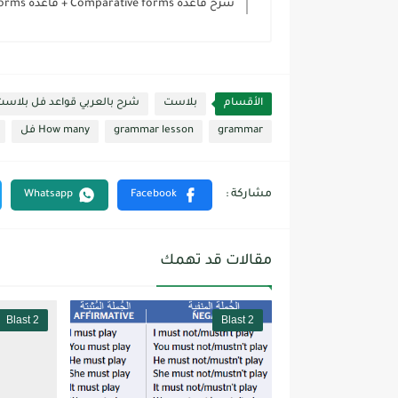
شرح قاعدة Comparative forms + قاعدة Superlative forms أول...
الأقسام
بلاست
شرح بالعربي قواعد فل بلاست
grammar
grammar lesson
How many فل
مقالات قد تهمك
Blast 2
Blast 2