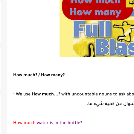
How much? / How many?
• We use
How much...
? with uncountable nouns to ask abo
ؤال عن كمية شيء ما.
How much
water is in the bottle?