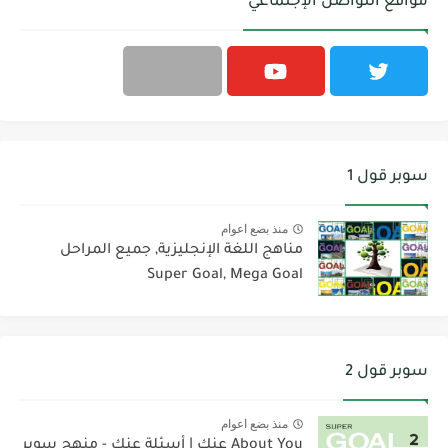
مواقع التواصل الإجتماعي
سوبر قول 1
منذ بضع اعوام
مناهج اللغة الإنجليزية, جميع المراحل
Super Goal, Mega Goal
سوبر قول 2
منذ بضع اعوام
About You عنك | أسئلة عنك - منهج سوبر