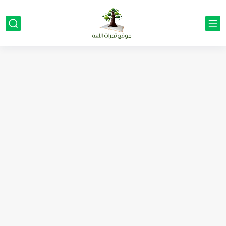
مناهج اللغة الإنجليزية, جميع المراحل Super Goal, Mega Goal
كل خطأ درس، وكل درس خطوة نحو النجاح