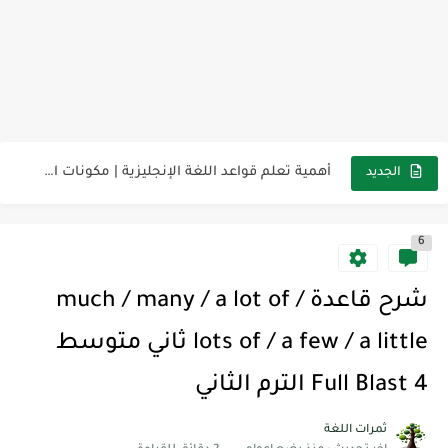
لوازم مدرسية ومكتبية | ملاحظات لاصقة ذاتية على شكل قلب...
مجموعة واحدة من 7 قطع من القرطاسية الجميلة
The Winter Surprise
أفضل أكواد خصم تفيدك عند التسوق Discount Codes That Help...
أهمية تعلم قواعد اللغة الإنجليزية | مكونات الجملة في اللغة...
الجديد
شرح قسم القراءة لكل وحدات الكتاب Super Goal 3 -...
6
شرح قسم القراءة لكل وحدات الكتاب Super Goal 3 -...
شرح قسم القراءة لكل وحدات الكتاب Super Goal 3 -...
شرح قاعدة much / many / a lot of /
lots of / a few / a little ثاني متوسط
Full Blast 4 الترم الثاني
ثمرات اللغة