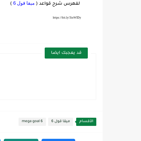
ميقا قول 6
لفهرس شرح قواعد (
)
https://bit.ly/3ioWIDy
قد يعجبك ايضا
الأقسام
ميقا قول 6
mega goal 6