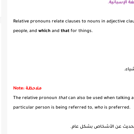
ة الإسبانية.
Relative pronouns relate clauses to nouns in adjective cl
people, and
which
and
that
for things.
ياء.
Note: ملاحظة
The relative pronoun
that
can also be used when talking 
particular person is being referred to,
who
is preferred.
الحديث عن الأشخاص بشكل عام.