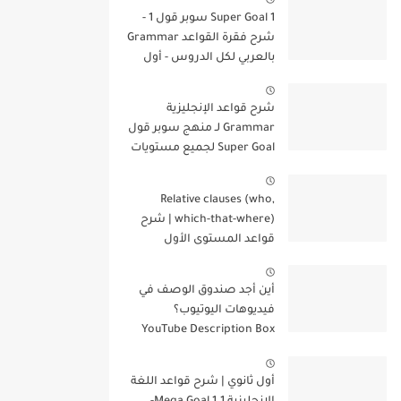
Super Goal 1 سوبر قول 1 -
شرح فقرة القواعد Grammar
بالعربي لكل الدروس - أول
متوسط, الفصل الدراسي
الأول
شرح قواعد الإنجليزية
Grammar لـ منهج سوبر قول
Super Goal لجميع مستويات
المرحلة المتوسطة
Relative clauses (who,
which-that-where) | شرح
قواعد المستوى الأول
للمرحلة الثانوية
أين أجد صندوق الوصف في
فيديوهات اليوتيوب؟
YouTube Description Box
أول ثانوي | شرح قواعد اللغة