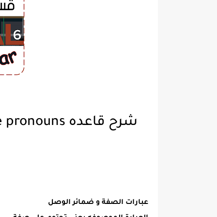
شرح قاعده Adjective clauses and relative pronouns
عبارات الصفة و ضمائر الوصل