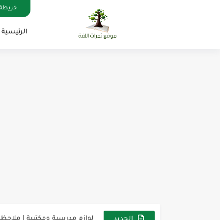
خريطة 
الرئيسية
مناهج اللغة الإنجليزية, جميع المراحل , Mega Goal
كل خطأ درس، وكل درس خطوة ن
لوازم مدرسية ومكتبية | ملاحظ
مجموعة واحدة من 7 قطع من القرطاسية الجميلة
الجديد