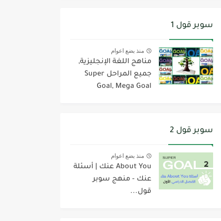
سوبر قول 1
منذ بضع اعوام
مناهج اللغة الإنجليزية,
جميع المراحل Super
Goal, Mega Goal
سوبر قول 2
منذ بضع اعوام
About You عنك | أسئلة
عنك - منهج سوبر
قول...