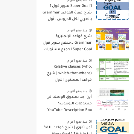
Super Goal 1 سوبر قول 1 -
شرح فقرة القواعد Grammar
بالعربي لكل الدروس - أول
متوسط, الفصل الدراسي
منذ بضع اعوام
الأول
شرح قواعد الإنجليزية
Grammar لـ منهج سوبر قول
Super Goal لجميع مستويات
المرحلة المتوسطة
منذ بضع اعوام
Relative clauses (who,
which-that-where) | شرح
قواعد المستوى الأول
للمرحلة الثانوية
منذ بضع اعوام
أين أجد صندوق الوصف في
فيديوهات اليوتيوب؟
YouTube Description Box
منذ بضع اعوام
أول ثانوي | شرح قواعد اللغة