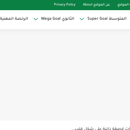
الموقع
عن الموقع About
Privacy Policy
المتوسط Super Goal
الثانوي Mega Goal
الرخصة المهنية
Super Goal
حو النجاح
ات لاصقة ذاتية على شكل قلب...