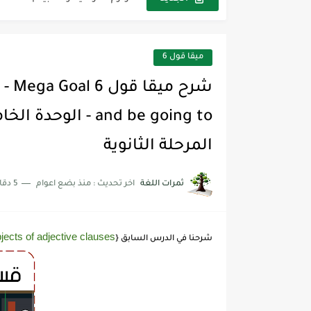
The Winter Surprise
أفضل أكواد خصم تفيدك عند التسوق t Codes That Help
ميقا قول 6
أهمية تعلم قواعد اللغة الإنجليز
شرح قسم القراءة لكل وحدات الكتاب r Goal 3
شرح قسم القراءة لكل وحدات الكتاب r Goal 3
المرحلة الثانوية
شرح قسم القراءة لكل وحدات الكتاب r Goal 3
ثمرات اللغة
اخر تحديث :
منذ بضع اعوام
5 دقائق للقراءة
jects of adjective clauses
شرحنا في الدرس السابق {