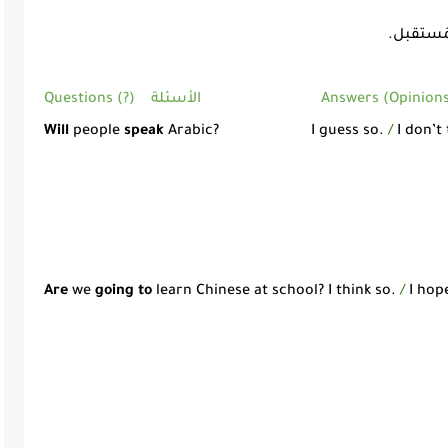
Questions (?) الأسئلة
Will
people
speak
Arabic? I guess so.
/
I don’t 
Are
we
going to
learn Chinese at school? I think so.
/
I hop