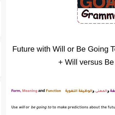
Future with Will or Be Going 
+ Will versus Be
و
و
and
غة
المعنى
الوظيفة اللغوية
Function
Meaning
Form,
Use
will
or
be going to
to make predictions about the fut