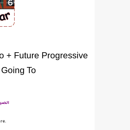
To + Future Progressive
 Going To
الصي
ure.