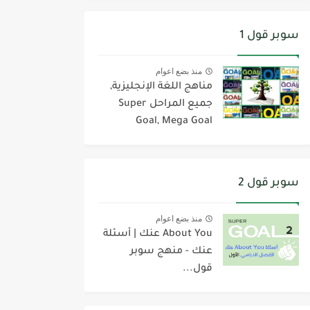
سوبر قول 1
منذ بضع اعوام
مناهج اللغة الإنجليزية,
جميع المراحل Super
Goal, Mega Goal
سوبر قول 2
منذ بضع اعوام
About You عنك | أسئلة
عنك - منهج سوبر
قول...