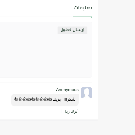
تعليقات
إرسال تعليق
Anonymous
شكراااا جزيلا 👍👍👍👍👍👍👍👍👍
أترك ردا