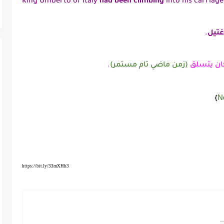
King Umberto of Italy
had been climbing
into his carriag
غتيل
.
ن يتسلق
(زمن ماضي تام مستمر)
.
N
}
https://bit.ly/33mXHh3