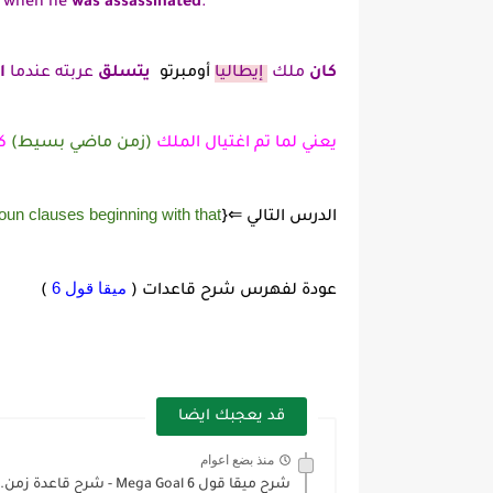
e when he
was assassinated
.
كان
ملك
إيطاليا
أومبرتو
يتسلق
عربته عندما
ا
يعني لما تم اغتيال الملك
(زمن ماضي بسيط)
كا
oun clauses beginning with that
الدرس التالي ⇐{
ميقا قول 6
عودة لفهرس شرح قاعدات (
)
قد يعجبك ايضا
منذ بضع اعوام
شرح ميقا قول 6 Mega Goal - شرح قاعدة زمن...