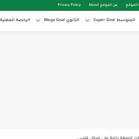
الموقع
عن الموقع About
Privacy Policy
المتوسط Super Goal
الثانوي Mega Goal
الرخصة المهنية
Super Goal
حو النجاح
ات لاصقة ذاتية على شكل قلب...