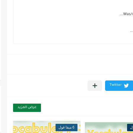
عرض المزيد
6 ميقا قول