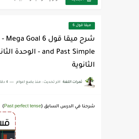
مجموعة واحدة من 7 قطع من القرطاسية الجميلة
The Winter Surprise
ميقا قول 6
أفضل أكواد خصم تفيدك عند التسوق t Codes That Help
أهمية تعلم قواعد اللغة الإنجليز
شرح قسم القراءة لكل وحدات الكتاب r Goal 3
الثانوية
شرح قسم القراءة لكل وحدات الكتاب r Goal 3
ثمرات اللغة
اخر تحديث :
منذ بضع اعوام
4 دقائق للقراءة
شرح قسم القراءة لكل وحدات الكتاب r Goal 3
Past perfect tense
شرحنا في الدرس السابق {
}