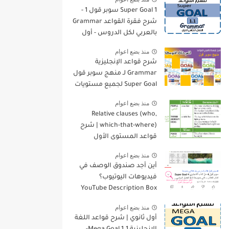
Super Goal 1 سوبر قول 1 -
شرح فقرة القواعد Grammar
بالعربي لكل الدروس - أول
متوسط, الفصل الدراسي
منذ بضع اعوام
الأول
شرح قواعد الإنجليزية
Grammar لـ منهج سوبر قول
Super Goal لجميع مستويات
المرحلة المتوسطة
منذ بضع اعوام
Relative clauses (who,
which-that-where) | شرح
قواعد المستوى الأول
للمرحلة الثانوية
منذ بضع اعوام
أين أجد صندوق الوصف في
فيديوهات اليوتيوب؟
YouTube Description Box
منذ بضع اعوام
أول ثانوي | شرح قواعد اللغة