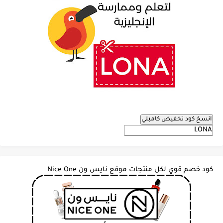
انسخ كود تخفيض كامبلي
كود خصم قوي لكل منتجات موقع نايس ون Nice One