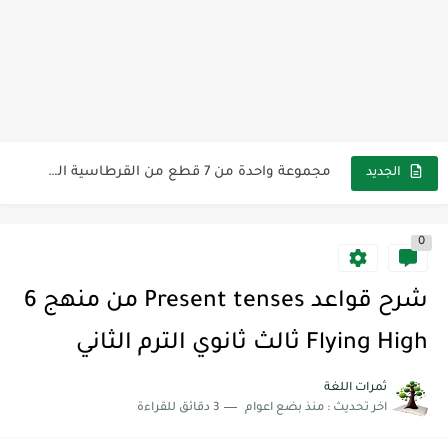
مناهج اللغة الإنجليزية, جميع المراحل Super Goal, Mega Goal
كل خطأ درس، وكل درس خطوة نحو النجاح
لوازم مدرسية ومكتبية | ملاحظات لاصقة ذاتية على شكل قلب...
مجموعة واحدة من 7 قطع من القرطاسية الجميلة
الجديد
The Winter Surprise
0
أفضل أكواد خصم تفيدك عند التسوق Discount Codes That Help...
أهمية تعلم قواعد اللغة الإنجليزية | مكونات الجملة في اللغة...
شرح قواعد Present tenses من منهج 6
شرح قسم القراءة لكل وحدات الكتاب Super Goal 3 -...
Flying High ثالث ثانوي الترم الثاني
شرح قسم القراءة لكل وحدات الكتاب Super Goal 3 -...
ثمرات اللغة
اخر تحديث :
منذ بضع اعوام
3 دقائق للقراءة
شرح قسم القراءة لكل وحدات الكتاب Super Goal 3 -...