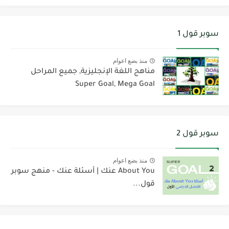
سوبر قول 1
منذ بضع اعوام
مناهج اللغة الإنجليزية, جميع المراحل
Super Goal, Mega Goal
سوبر قول 2
منذ بضع اعوام
About You عنك | أسئلة عنك - منهج سوبر
قول...