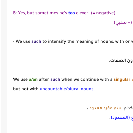
B: Yes, but sometimes he’s
too
clever. (= negative)
 (= سلبي)
• We use
such
to intensify the meaning of nouns, with or w
دون الصفات.
We use
a/an
after
such
when we continue with a
singular
but not with
uncountable/plural nouns
.
خدام
اسم مفرد معدود
،
ع (المعدود)
.