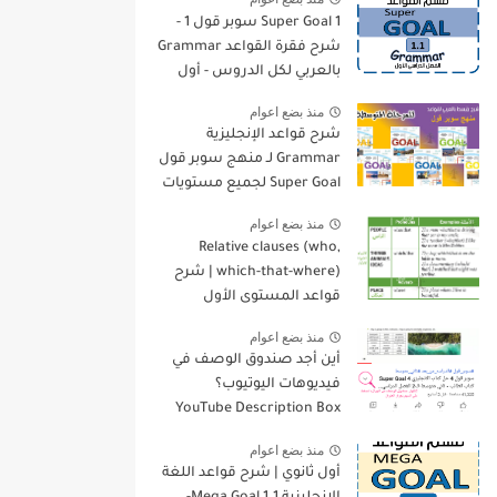
Super Goal 1 سوبر قول 1 -
شرح فقرة القواعد Grammar
بالعربي لكل الدروس - أول
متوسط, الفصل الدراسي
منذ بضع اعوام
الأول
شرح قواعد الإنجليزية
Grammar لـ منهج سوبر قول
Super Goal لجميع مستويات
المرحلة المتوسطة
منذ بضع اعوام
Relative clauses (who,
which-that-where) | شرح
قواعد المستوى الأول
للمرحلة الثانوية
منذ بضع اعوام
أين أجد صندوق الوصف في
فيديوهات اليوتيوب؟
YouTube Description Box
منذ بضع اعوام
أول ثانوي | شرح قواعد اللغة