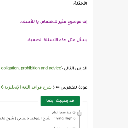
الأمثلة
:
إنه موضوع مثير للاهتمام. يا للأسف.
يسأل مثل هذه الأسئلة الصعبة.
obligation, prohibition and advice
الدرس التالي {
شرح قواعد اللغة الإنجليزية 6 Flying High الترم الثاني
عودة للفهرس ⇐ {
قد يعجبك ايضا
منذ بضع اعوام
Flying High 6 | شرح القواعد بالعربي | شرح قاعدة...