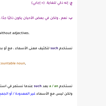
ج
: إنه ذكي للغاية. (= إجابي)
ب
: نعم ، ولكن في بعض الأحيان يكون ذكيًا جدًا.
ithout adjectives.
نستخدم
such
لتكثيف معنى الأسماء ، مع أو ب
countable noun
,
نستخدم
a / an
بعد
such
عندما نستمر في است
ولكن ليس مع الأسماء
غير المعدودة / أو الجم