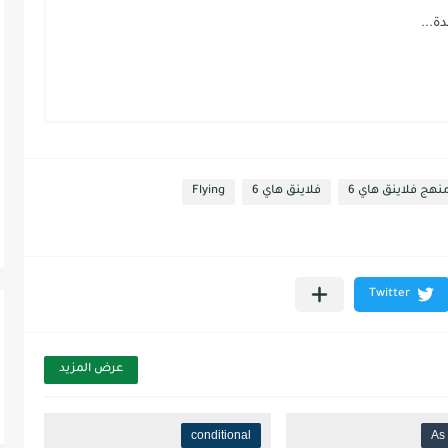
هج فلاينق هاي 6
فلاينق هاي 6
Flying
عرض المزيد
conditional
As