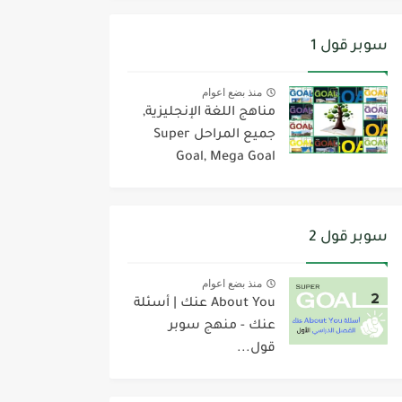
سوبر قول 1
منذ بضع اعوام
مناهج اللغة الإنجليزية,
جميع المراحل Super
Goal, Mega Goal
سوبر قول 2
منذ بضع اعوام
About You عنك | أسئلة
عنك - منهج سوبر
قول...