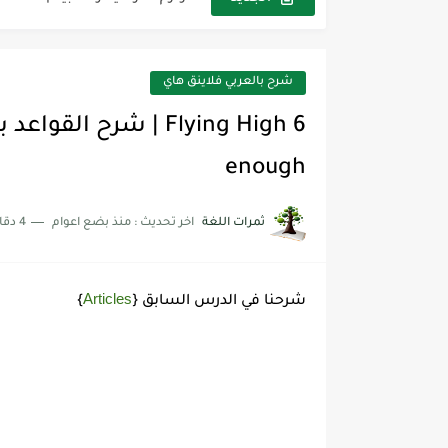
مجموعة واحدة من 7 قطع من القرطاسية الجميلة
The Winter Surprise
شرح بالعربي فلاينق هاي
أفضل أكواد خصم تفيدك عند التسوق t Codes That Help
أهمية تعلم قواعد اللغة الإنجليز
enough
شرح قسم القراءة لكل وحدات الكتاب r Goal 3
ثمرات اللغة
اخر تحديث :
منذ بضع اعوام
4 دقائق للقراءة
شرح قسم القراءة لكل وحدات الكتاب r Goal 3
شرح قسم القراءة لكل وحدات الكتاب r Goal 3
Articles
شرحنا في الدرس السابق {
}