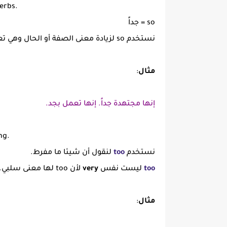
erbs.
so = جداً
نستخدم so لزيادة معنى الصفة أو الحال وهي تعني (جداً)
مثال
:
إنها مجتهدة جداً. إنها تعمل بجد.
ng.
نستخدم
too
لنقول أن شيئا ما مفرط.
too
ليست نفس
very
لأن too لها معنى سلبي.
مثال
: