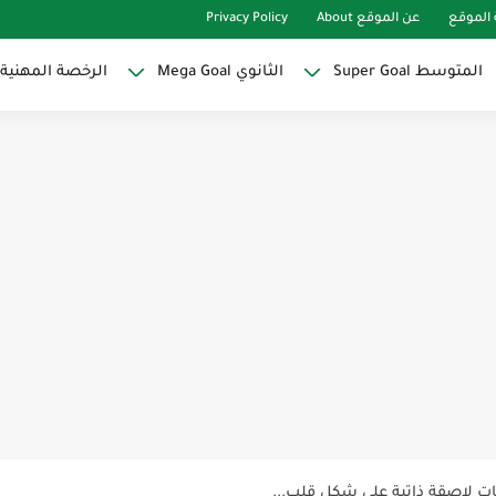
الموقع
عن الموقع About
Privacy Policy
المتوسط Super Goal
الثانوي Mega Goal
الرخصة المهنية
Super Goal
حو النجاح
ات لاصقة ذاتية على شكل قلب...