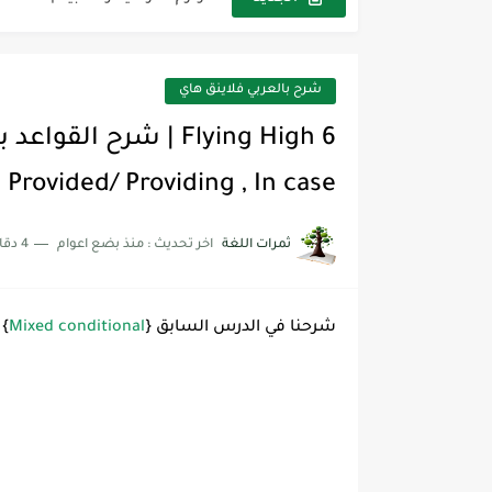
مجموعة واحدة من 7 قطع من القرطاسية الجميلة
The Winter Surprise
شرح بالعربي فلاينق هاي
أفضل أكواد خصم تفيدك عند التسوق t Codes That Help
أهمية تعلم قواعد اللغة الإنجليز
Provided/ Providing , In case
شرح قسم القراءة لكل وحدات الكتاب r Goal 3
ثمرات اللغة
اخر تحديث :
منذ بضع اعوام
4 دقائق للقراءة
شرح قسم القراءة لكل وحدات الكتاب r Goal 3
شرح قسم القراءة لكل وحدات الكتاب r Goal 3
شرحنا في الدرس السابق {
Mixed conditional
}