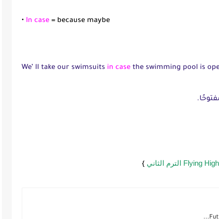
•
In case
= because maybe
We’ ll take our swimsuits
in case
the swimming pool is op
توحًا.
}