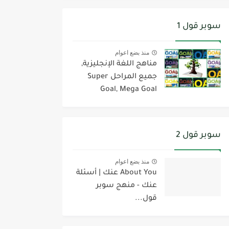
سوبر قول 1
منذ بضع اعوام
مناهج اللغة الإنجليزية,
جميع المراحل Super
Goal, Mega Goal
سوبر قول 2
منذ بضع اعوام
About You عنك | أسئلة
عنك - منهج سوبر
قول...