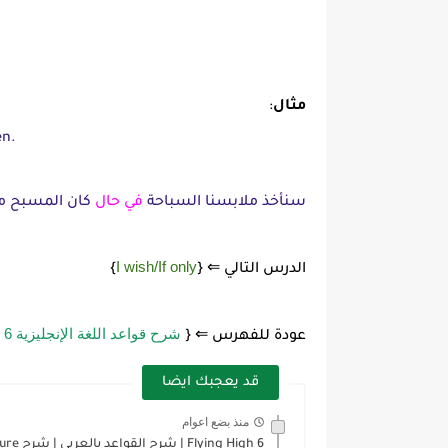
مثال
:
en.
سنأخذ ملابسنا السباحة
في حال
كان المسبح مف
I wish/If only
الدرس التالي ⇐ {
}
شرح قواعد اللغة الإنجليزية 6 Flying High الترم الثاني
عودة للفهرس ⇐ {
قد يعجبك ايضا
منذ بضع اعوام
Flying High 6 | شرح القواعد بالعربي | شرح Future...