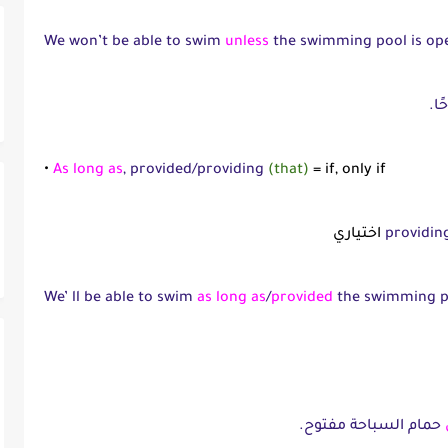
We won’t be able to swim
unless
the swimming pool is op
ا.
•
As long as
, provided/providing
(that)
= if, only if
اختياري
We’ ll be able to swim
as long as
/
provided
the swimming po
حمام السباحة مفتوح.