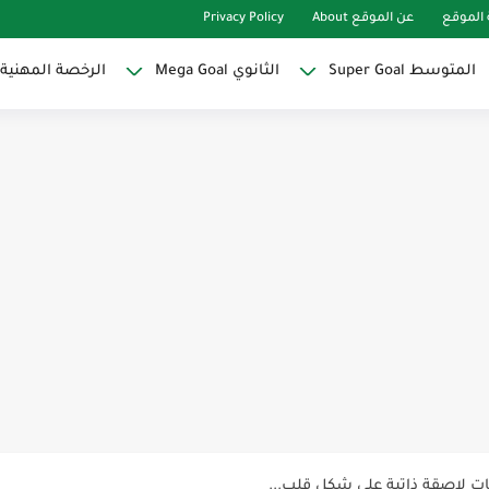
الموقع
عن الموقع About
Privacy Policy
المتوسط Super Goal
الثانوي Mega Goal
الرخصة المهنية
Super Goal
حو النجاح
ات لاصقة ذاتية على شكل قلب...