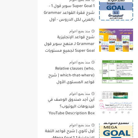
Super Goal 1 سوبر قول 1 -
شرح فقرة القواعد Grammar
بالعربي لكل الدروس - أول
متوسط, الفصل الدراسي
منذ بضع اعوام
الأول
شرح قواعد الإنجليزية
Grammar لـ منهج سوبر قول
Super Goal لجميع مستويات
المرحلة المتوسطة
منذ بضع اعوام
Relative clauses (who,
which-that-where) | شرح
قواعد المستوى الأول
للمرحلة الثانوية
منذ بضع اعوام
أين أجد صندوق الوصف في
فيديوهات اليوتيوب؟
YouTube Description Box
منذ بضع اعوام
أول ثانوي | شرح قواعد اللغة