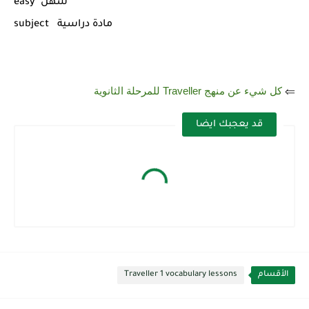
easy سهل
subject مادة دراسية
⇐
كل شيء عن منهج Traveller للمرحلة الثانوية
قد يعجبك ايضا
الأقسام
Traveller 1 vocabulary lessons