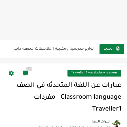
مناهج اللغة الإنجليزية, جميع المراحل Super Goal, Mega Goal
كل خطأ درس، وكل درس خطوة نحو النجاح
لوازم مدرسية ومكتبية | ملاحظات لاصقة ذاتية على شكل قلب...
الجديد
مجموعة واحدة من 7 قطع من القرطاسية الجميلة
0
The Winter Surprise
Traveller 1 vocabulary lessons
أفضل أكواد خصم تفيدك عند التسوق Discount Codes That Help...
عبارات عن اللغة المتحدثه في الصف
أهمية تعلم قواعد اللغة الإنجليزية | مكونات الجملة في اللغة...
Classroom language - مفردات -
شرح قسم القراءة لكل وحدات الكتاب Super Goal 3 -...
Traveller1
شرح قسم القراءة لكل وحدات الكتاب Super Goal 3 -...
ثمرات اللغة