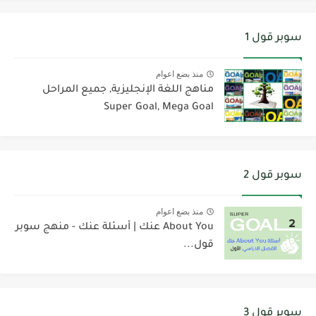
سوبر قول 1
منذ بضع اعوام
مناهج اللغة الإنجليزية, جميع المراحل
Super Goal, Mega Goal
سوبر قول 2
منذ بضع اعوام
About You عنك | أسئلة عنك - منهج سوبر
قول...
سوبر قول 3