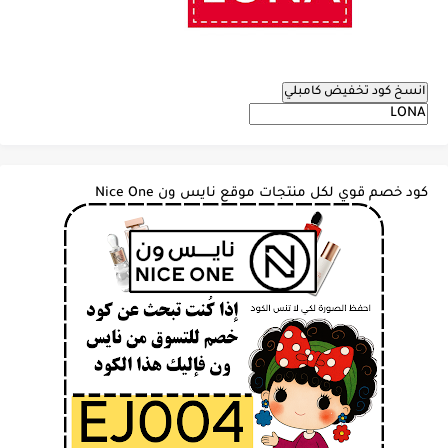
انسخ كود تخفيض كامبلي
كود خصم قوي لكل منتجات موقع نايس ون Nice One