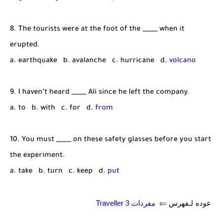
8. The tourists were at the foot of the _____ when it
erupted.
a. earthquake b. avalanche c. hurricane d.
volcano
9. I haven’t heard _____ Ali since he left the company.
a. to b. with c. for d.
from
10. You must _____ on these safety glasses before you start
the experiment.
a. take b. turn c. keep d.
put
عوده لـفهرس ⇐
مفردات Traveller 3