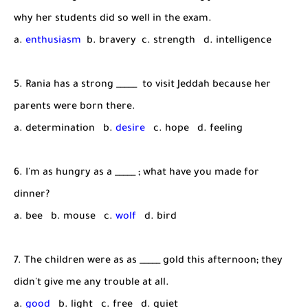
why her students did so well in the exam.
a.
enthusiasm
b. bravery c. strength d. intelligence
5. Rania has a strong _____ to visit Jeddah because her
parents were born there.
a. determination b.
desire
c. hope d. feeling
6. I'm as hungry as a _____ ; what have you made for
dinner?
a. bee b. mouse c.
wolf
d. bird
7. The children were as as _____ gold this afternoon; they
didn't give me any trouble at all.
a.
good
b. light c. free d. quiet