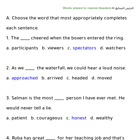
شرح قسم القراءة لكل وحدات الكتاب Super Goal 3 -...
Words related to natural disasters
الدرس السابق ⇚
A. Choose the word that most appropriately completes
each sentence.
1. The _____ cheered when the boxers entered the ring.
a. participants b. viewers c.
spectators
d. watchers
2. As we _____ the waterfall, we could hear a loud noise.
a.
approached
b. arrived c. headed d. moved
3. Salman is the most _____ person I have ever met. He
would never tell a lie.
a. patient b. courageous c.
honest
d. wealthy
4. Ruba has great _____ for her teaching job and that's