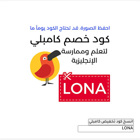
انسخ كود تخفيض كامبلي