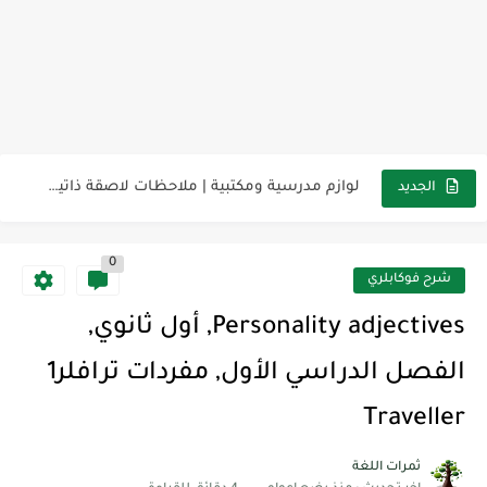
مناهج اللغة الإنجليزية, جميع المراحل Super Goal, Mega Goal
كل خطأ درس، وكل درس خطوة نحو النجاح
لوازم مدرسية ومكتبية | ملاحظات لاصقة ذاتية على شكل قلب...
الجديد
مجموعة واحدة من 7 قطع من القرطاسية الجميلة
0
The Winter Surprise
شرح فوكابلري
أفضل أكواد خصم تفيدك عند التسوق Discount Codes That Help...
Personality adjectives, أول ثانوي,
أهمية تعلم قواعد اللغة الإنجليزية | مكونات الجملة في اللغة...
الفصل الدراسي الأول, مفردات ترافلر1
شرح قسم القراءة لكل وحدات الكتاب Super Goal 3 -...
Traveller
شرح قسم القراءة لكل وحدات الكتاب Super Goal 3 -...
ثمرات اللغة