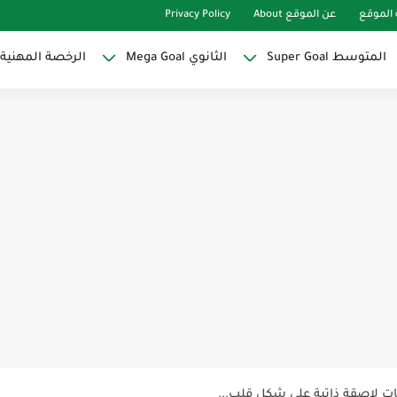
الموقع
عن الموقع About
Privacy Policy
المتوسط Super Goal
الثانوي Mega Goal
الرخصة المهنية
Super Goal
حو النجاح
ات لاصقة ذاتية على شكل قلب...