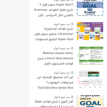
Super Goal 1 سوبر قول 1 -
شرح فقرة القواعد Grammar
بالعربي لكل الدروس - أول
متوسط, الفصل الدراسي
منذ بضع اعوام
الأول
شرح قواعد الإنجليزية
Grammar لـ منهج سوبر قول
Super Goal لجميع مستويات
المرحلة المتوسطة
منذ بضع اعوام
Relative clauses (who,
which-that-where) | شرح
قواعد المستوى الأول
للمرحلة الثانوية
منذ بضع اعوام
أين أجد صندوق الوصف في
فيديوهات اليوتيوب؟
YouTube Description Box
منذ بضع اعوام
أول ثانوي | شرح قواعد اللغة