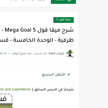
مجموعة واحدة من 7 قطع من القرطاسية الجميلة
The Winter Surprise
ميقا قول 5
أفضل أكواد خصم تفيدك عند التسوق t Codes That Help
أهمية تعلم قواعد اللغة الإنجليز
ظرفية - الوحدة الخامسة - قسم Grammar القواعد - المرحلة الثا
شرح قسم القراءة لكل وحدات الكتاب r Goal 3
ثمرات اللغة
اخر تحديث :
منذ بضع اعوام
6 دقائق للقراءة
شرح قسم القراءة لكل وحدات الكتاب r Goal 3
شرح قسم القراءة لكل وحدات الكتاب r Goal 3
التنقل السريع
es and superlatives
شرحنا في الدرس السابق {