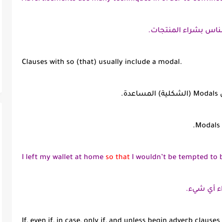
لناس بشراء المنتجات.
Clauses with so (that) usually include a modal.
ة.
I left my wallet at home
so that
I wouldn’t be tempted to 
اء أي شيء.
If, even if, in case, only if, and unless begin adverb claus