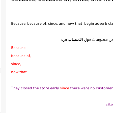
Because, because of, since, and no
Because, because of, since, and now that begin adverb cl
تعطي معلومات حول
الأسباب
هي:
Because,
because of,
since,
now that
They closed the store early
since
there were no customer
لاء.