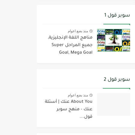
سوبر قول 1
منذ بضع اعوام
مناهج اللغة الإنجليزية,
جميع المراحل Super
Goal, Mega Goal
سوبر قول 2
منذ بضع اعوام
About You عنك | أسئلة
عنك - منهج سوبر
قول...