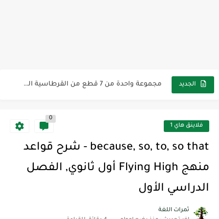
مناهج اللغة الإنجليزية, جميع المراحل Super Goal, Mega Goal
كل خطأ درس، وكل درس خطوة نحو النجاح
لوازم مدرسية ومكتبية | ملاحظات لاصقة ذاتية على شكل قلب...
مجموعة واحدة من 7 قطع من القرطاسية الجميلة
الجديد
The Winter Surprise
0
أفضل أكواد خصم تفيدك عند التسوق Discount Codes That Help...
فلاينق هاي 1
أهمية تعلم قواعد اللغة الإنجليزية | مكونات الجملة في اللغة...
because, so, to, so that - شرح قواعد
شرح قسم القراءة لكل وحدات الكتاب Super Goal 3 -...
منهج Flying High أول ثانوي, الفصل
شرح قسم القراءة لكل وحدات الكتاب Super Goal 3 -...
الدراسي الأول
شرح قسم القراءة لكل وحدات الكتاب Super Goal 3 -...
ثمرات اللغة