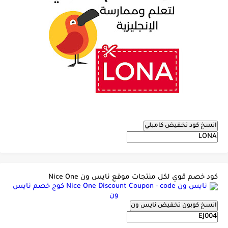
انسخ كود تخفيض كامبلي
كود خصم قوي لكل منتجات موقع نايس ون Nice One
انسخ كوبون تخفيض نايس ون