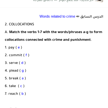
اخر تحديث :
منذ بضع اعوام
2 دقائق للقراءة
شرح قسم القراءة لكل وحدات الكتاب Super Goal 3 -...
Words related to crime
الدرس السابق ⇚
2. COLLOCATIONS
A.
Match the verbs 1-7 with the words/phrases a-g to form
collocations connected with crime and
punishment
.
1. pay (
e
)
2. commit (
f
)
3. serve (
d
)
4. plead (
g
)
5. break (
a
)
6. take (
c
)
7. reach (
b
)