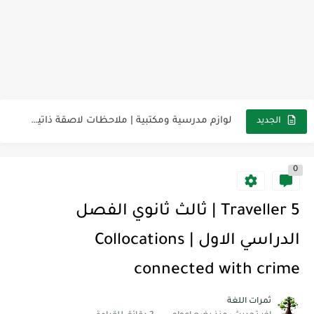
مناهج اللغة الإنجليزية, جميع المراحل Super Goal, Mega Goal
كل خطأ درس، وكل درس خطوة نحو النجاح
لوازم مدرسية ومكتبية | ملاحظات لاصقة ذاتية على شكل قلب...
الجديد
مجموعة واحدة من 7 قطع من القرطاسية الجميلة
0
The Winter Surprise
أفضل أكواد خصم تفيدك عند التسوق Discount Codes That Help...
Traveller 5 | ثالث ثانوي الفصل
أهمية تعلم قواعد اللغة الإنجليزية | مكونات الجملة في اللغة...
الدراسي الاول | Collocations
شرح قسم القراءة لكل وحدات الكتاب Super Goal 3 -...
connected with crime
شرح قسم القراءة لكل وحدات الكتاب Super Goal 3 -...
ثمرات اللغة