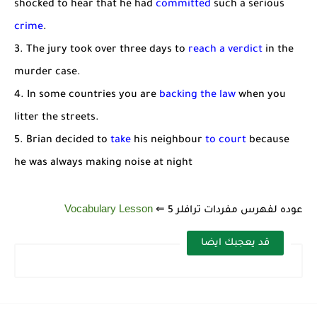
shocked to hear that he had
committed
such a serious
crime
.
3. The jury took over three days to
reach a verdict
in the
murder case.
4. In some countries you are
backing the law
when you
litter the streets.
5. Brian decided to
take
his neighbour
to court
because
he was always making noise at night
Vocabulary Lesson
عوده لفهرس مفردات ترافلر 5 ⇐
قد يعجبك ايضا