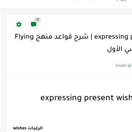
Supe -...
0
Supe -...
Supe -...
expressing present wishes, future hopes | شرح قواعد منهج Flying
expressing present wish
wishes الرغبات