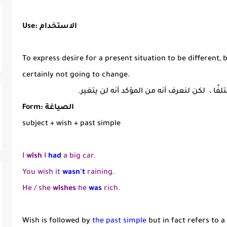
Use: الاستخدام
To express desire for a present situation to be different, 
certainly not going to change.
فًا ، لكن لنعرف أنه من المؤكد أنه لن يتغير.
Form: الصياغة
subject + wish + past simple
I
wish
I
had
a big car.
You wish it
wasn't
raining.
He / she
wishes
he
was
rich.
Wish is followed by
the past simple
but in fact refers to a