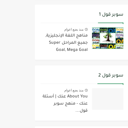
سوبر قول 1
منذ بضع اعوام
مناهج اللغة الإنجليزية,
جميع المراحل Super
Goal, Mega Goal
سوبر قول 2
منذ بضع اعوام
About You عنك | أسئلة
عنك - منهج سوبر
قول...