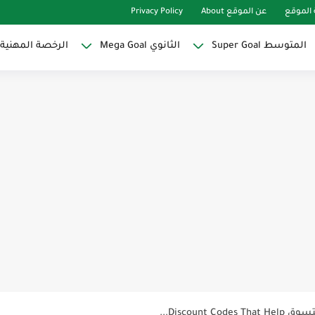
الموقع
عن الموقع About
Privacy Policy
المتوسط Super Goal
الثانوي Mega Goal
الرخصة المهنية
Super Goal
حو النجاح
ات لاصقة ذاتية على شكل قلب...
Discoun...
ية | مكونات الجملة في اللغة...