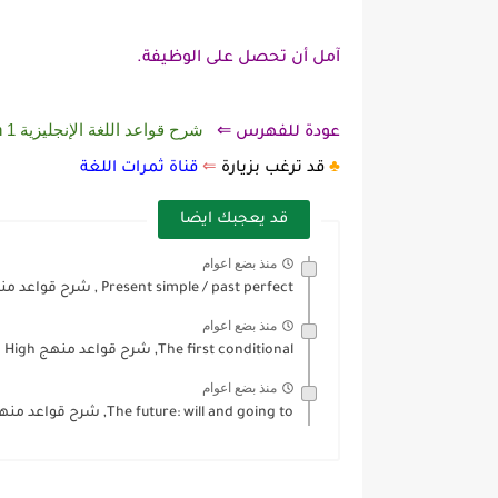
آمل أن تحصل على الوظيفة.
شرح قواعد اللغة الإنجليزية 1 Flying High الترم الأول
عودة للفهرس ⇐
♣️
قد ترغب بزيارة
⇐
قناة ثمرات اللغة
قد يعجبك ايضا
منذ بضع اعوام
Present simple / past perfect , شرح قواعد منهج Flying...
منذ بضع اعوام
The first conditional, شرح قواعد منهج Flying High أول ثانوي,...
منذ بضع اعوام
The future: will and going to, شرح قواعد منهج Flying...