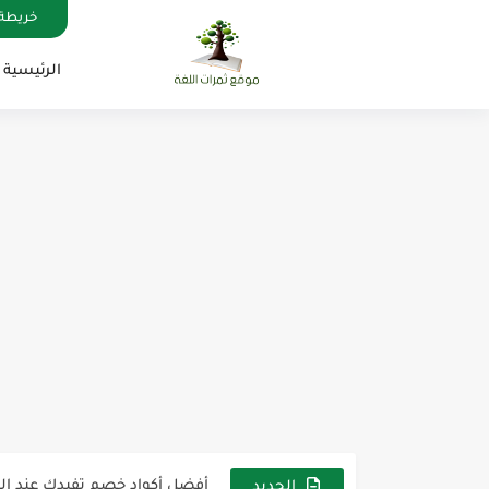
خريطة 
الرئيسية
مناهج اللغة الإنجليزية, جميع المراحل , Mega Goal
كل خطأ درس، وكل درس خطوة ن
لوازم مدرسية ومكتبية | ملاحظ
مجموعة واحدة من 7 قطع من القرطاسية الجميلة
The Winter Surprise
أفضل أكواد خصم تفيدك عند التسوق t Codes That Help
أهمية تعلم قواعد اللغة الإنجليز
الجديد