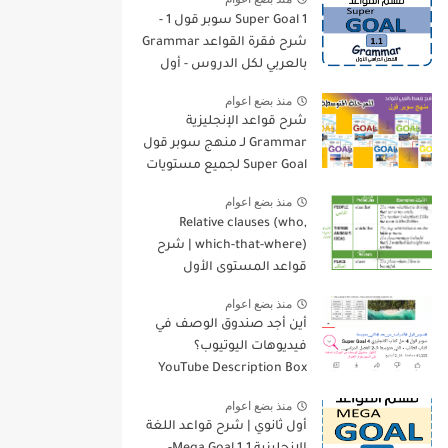
Super Goal 1 سوبر قول 1 -
شرح فقرة القواعد Grammar
بالعربي لكل الدروس - أول
متوسط, الفصل الدراسي
منذ بضع اعوام
الأول
شرح قواعد الإنجليزية
Grammar لـ منهج سوبر قول
Super Goal لجميع مستويات
المرحلة المتوسطة
منذ بضع اعوام
Relative clauses (who,
which-that-where) | شرح
قواعد المستوى الأول
للمرحلة الثانوية
منذ بضع اعوام
أين أجد صندوق الوصف في
فيديوهات اليوتيوب؟
YouTube Description Box
منذ بضع اعوام
أول ثانوي | شرح قواعد اللغة