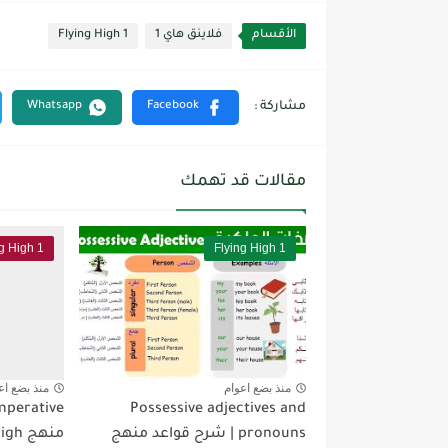
الأقسام
فلاينق هاي 1
Flying High 1
مقالات قد تهمك
ng High 1
Flying High 1
منذ بضع اعوام
منذ بضع اع
Possessive adjectives and
pronouns | شرح قواعد منهج
منهج Flying High أول ثانوي,...