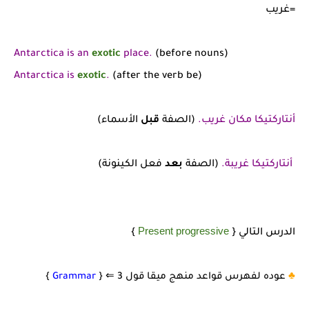
=غريب
Antarctica is an
exotic
place.
(before nouns)
Antarctica is
exotic
.
(after the verb be)
أنتاركتيكا مكان غريب.
(الصفة
قبل
الأسماء)
أنتاركتيكا غريبة.
(الصفة
بعد
فعل الكينونة)
Present progressive
الدرس التالي {
}
♣️
عوده لفهرس قواعد منهج ميقا قول 3
⇐
{
Grammar
}