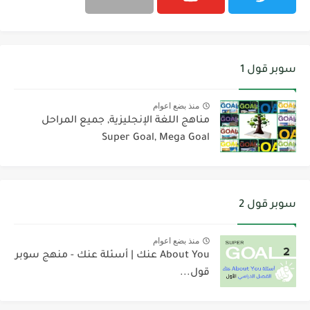
سوبر قول 1
منذ بضع اعوام
مناهج اللغة الإنجليزية, جميع المراحل
Super Goal, Mega Goal
سوبر قول 2
منذ بضع اعوام
About You عنك | أسئلة عنك - منهج سوبر
قول...