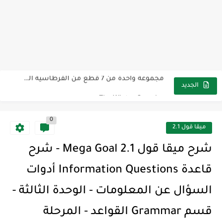
مناهج اللغة الإنجليزية, جميع المراحل Super Goal, Mega Goal
كل خطأ درس، وكل درس خطوة نحو النجاح
لوازم مدرسية ومكتبية | ملاحظات لاصقة ذاتية على شكل قلب...
مجموعة واحدة من 7 قطع من القرطاسية الجميلة
The Winter Surprise
الجديد
أفضل أكواد خصم تفيدك عند التسوق Discount Codes That Help...
0
أهمية تعلم قواعد اللغة الإنجليزية | مكونات الجملة في اللغة...
ميقا قول 2.1
شرح قسم القراءة لكل وحدات الكتاب Super Goal 3 -...
شرح ميقا قول 2.1 Mega Goal - شرح
شرح قسم القراءة لكل وحدات الكتاب Super Goal 3 -...
قاعدة Information Questions أدوات
شرح قسم القراءة لكل وحدات الكتاب Super Goal 3 -...
السؤال عن المعلومات - الوحدة الثالثة -
قسم Grammar القواعد - المرحلة