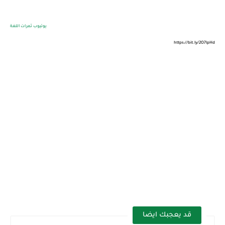
يوتيوب ثمرات اللغة
https://bit.ly/2O7lpHd
قد يعجبك ايضا