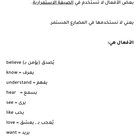
بعض الأفعال لا تُستخدم في
الصيغة الاستمرارية
.
يعني لا نستخدمها في المضارع المستمر.
الأفعال هي:
believe يُصدق (يؤمن بـ)
know = يعرف
understand = يفهم
hear = يسمع
see = يرى
like يحب
love = يُعجب بـ , يعشق
want = يريد