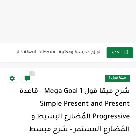
مناهج اللغة الإنجليزية, جميع المراحل Super Goal, Mega Goal
كل خطأ درس، وكل درس خطوة نحو النجاح
لوازم مدرسية ومكتبية | ملاحظات لاصقة ذاتية على شكل قلب...
الجديد
مجموعة واحدة من 7 قطع من القرطاسية الجميلة
1
The Winter Surprise
ميقا قول 1
أفضل أكواد خصم تفيدك عند التسوق Discount Codes That Help...
شرح ميقا قول 1 Mega Goal - قاعدة
أهمية تعلم قواعد اللغة الإنجليزية | مكونات الجملة في اللغة...
Simple Present and Present
شرح قسم القراءة لكل وحدات الكتاب Super Goal 3 -...
Progressive المُضارع البسيط و
شرح قسم القراءة لكل وحدات الكتاب Super Goal 3 -...
المُضارع المستمر - شرح مبسط