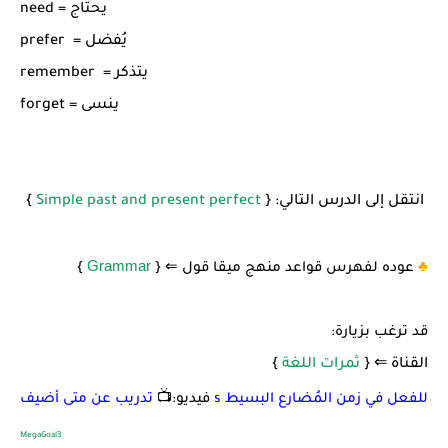
need = يحتاج
prefer = يُفضل
remember = يتذكر
forget = ينسى
انتقل إلى الدرس التالي: {
Simple past and present perfect
}
Grammar
♣️
عوده لفهرس قواعد منهج ميقا قول
⇐
{
}
قد ترغب بزيارة:
القناة ⇐ {
ثمرات اللغة
}
تدريب عن متى أضيف s للفعل في زمن المُضارع البسيط
فيديو:📺
MegaGoal3