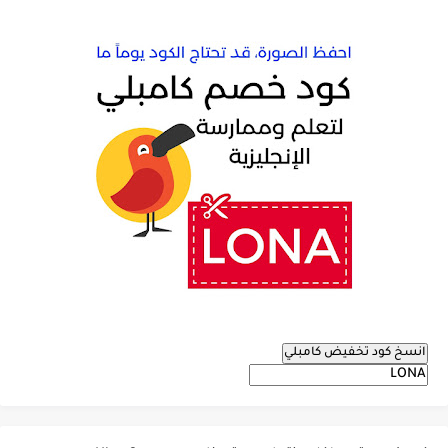
انسخ كود تخفيض كامبلي