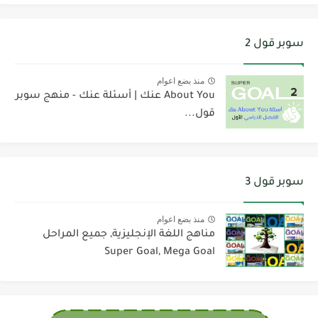
سوبر قول 2
منذ بضع اعوام
About You عنك | أسئلة عنك - منهج سوبر
قول...
سوبر قول 3
منذ بضع اعوام
مناهج اللغة الإنجليزية, جميع المراحل
Super Goal, Mega Goal