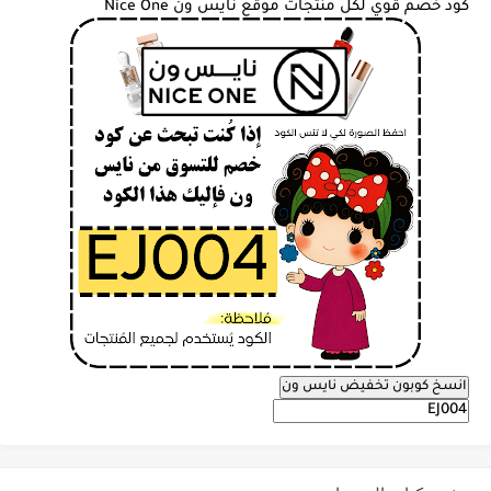
كود خصم قوي لكل منتجات موقع نايس ون Nice One
انسخ كوبون تخفيض نايس ون