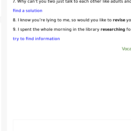
7. Why can’t you two just talk to each other like adults an
find a solution
8. I know you’re lying to me, so would you like to
revise
yo
9. I spent the whole morning in the library
researching
fo
try to find information
Voca