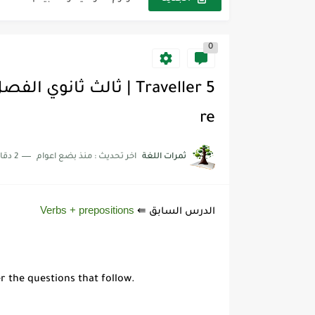
مجموعة واحدة من 7 قطع من القرطاسية الجميلة
0
The Winter Surprise
أفضل أكواد خصم تفيدك عند التسوق t Codes That Help
أهمية تعلم قواعد اللغة الإنجليز
re
شرح قسم القراءة لكل وحدات الكتاب r Goal 3
ثمرات اللغة
اخر تحديث :
منذ بضع اعوام
2 دقائق للقراءة
شرح قسم القراءة لكل وحدات الكتاب r Goal 3
شرح قسم القراءة لكل وحدات الكتاب r Goal 3
Verbs + prepositions
الدرس السابق ⇚
r the questions that follow.