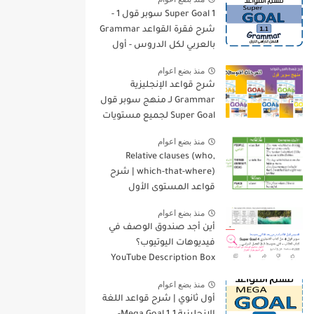
Super Goal 1 سوبر قول 1 -
شرح فقرة القواعد Grammar
بالعربي لكل الدروس - أول
متوسط, الفصل الدراسي
منذ بضع اعوام
الأول
شرح قواعد الإنجليزية
Grammar لـ منهج سوبر قول
Super Goal لجميع مستويات
المرحلة المتوسطة
منذ بضع اعوام
Relative clauses (who,
which-that-where) | شرح
قواعد المستوى الأول
للمرحلة الثانوية
منذ بضع اعوام
أين أجد صندوق الوصف في
فيديوهات اليوتيوب؟
YouTube Description Box
منذ بضع اعوام
أول ثانوي | شرح قواعد اللغة