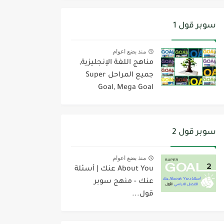
سوبر قول 1
منذ بضع اعوام
مناهج اللغة الإنجليزية,
جميع المراحل Super
Goal, Mega Goal
سوبر قول 2
منذ بضع اعوام
About You عنك | أسئلة
عنك - منهج سوبر
قول...