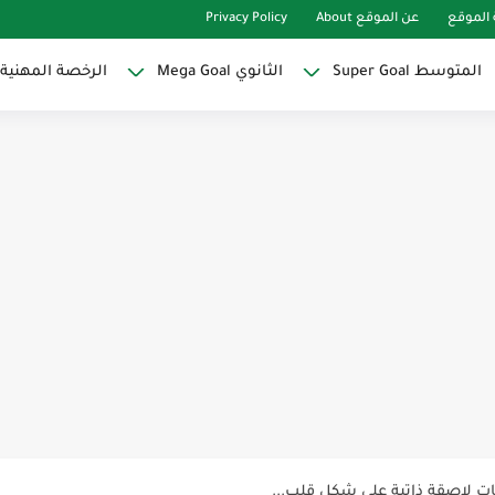
الموقع
عن الموقع About
Privacy Policy
المتوسط Super Goal
الثانوي Mega Goal
الرخصة المهنية
Super Goal
حو النجاح
ات لاصقة ذاتية على شكل قلب...