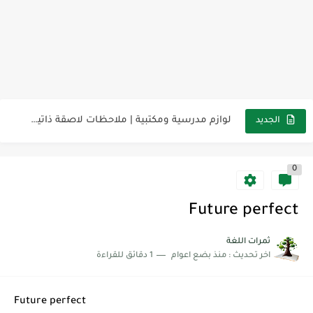
مناهج اللغة الإنجليزية, جميع المراحل Super Goal, Mega Goal
كل خطأ درس، وكل درس خطوة نحو النجاح
لوازم مدرسية ومكتبية | ملاحظات لاصقة ذاتية على شكل قلب...
الجديد
مجموعة واحدة من 7 قطع من القرطاسية الجميلة
0
The Winter Surprise
أفضل أكواد خصم تفيدك عند التسوق Discount Codes That Help...
Future perfect
أهمية تعلم قواعد اللغة الإنجليزية | مكونات الجملة في اللغة...
ثمرات اللغة
اخر تحديث :
منذ بضع اعوام
1 دقائق للقراءة
شرح قسم القراءة لكل وحدات الكتاب Super Goal 3 -...
شرح قسم القراءة لكل وحدات الكتاب Super Goal 3 -...
Future perfect