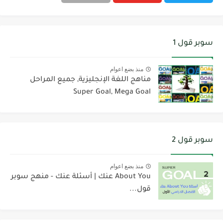
سوبر قول 1
منذ بضع اعوام
مناهج اللغة الإنجليزية, جميع المراحل
Super Goal, Mega Goal
سوبر قول 2
منذ بضع اعوام
About You عنك | أسئلة عنك - منهج سوبر
قول...