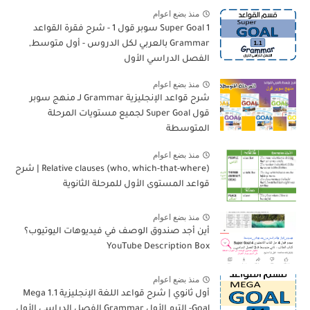
منذ بضع اعوام
Super Goal 1 سوبر قول 1 - شرح فقرة القواعد
Grammar بالعربي لكل الدروس - أول متوسط,
الفصل الدراسي الأول
منذ بضع اعوام
شرح قواعد الإنجليزية Grammar لـ منهج سوبر
قول Super Goal لجميع مستويات المرحلة
المتوسطة
منذ بضع اعوام
Relative clauses (who, which-that-where) | شرح
قواعد المستوى الأول للمرحلة الثانوية
منذ بضع اعوام
أين أجد صندوق الوصف في فيديوهات اليوتيوب؟
YouTube Description Box
منذ بضع اعوام
أول ثانوي | شرح قواعد اللغة الإنجليزية 1.1 Mega
Goal- الترم الأول Grammar الفصل الدراسي الأول