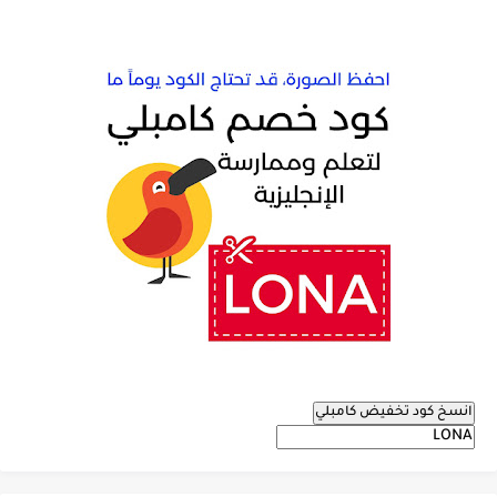
انسخ كود تخفيض كامبلي