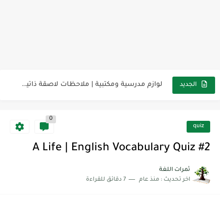
مناهج اللغة الإنجليزية, جميع المراحل Super Goal, Mega Goal
كل خطأ درس، وكل درس خطوة نحو النجاح
لوازم مدرسية ومكتبية | ملاحظات لاصقة ذاتية على شكل قلب...
الجديد
مجموعة واحدة من 7 قطع من القرطاسية الجميلة
0
The Winter Surprise
quiz
أفضل أكواد خصم تفيدك عند التسوق Discount Codes That Help...
A Life | English Vocabulary Quiz #2
أهمية تعلم قواعد اللغة الإنجليزية | مكونات الجملة في اللغة...
ثمرات اللغة
اخر تحديث :
منذ عام
7 دقائق للقراءة
شرح قسم القراءة لكل وحدات الكتاب Super Goal 3 -...
شرح قسم القراءة لكل وحدات الكتاب Super Goal 3 -...