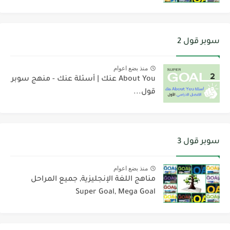
سوبر قول 2
منذ بضع اعوام
About You عنك | أسئلة عنك - منهج سوبر
قول...
سوبر قول 3
منذ بضع اعوام
مناهج اللغة الإنجليزية, جميع المراحل
Super Goal, Mega Goal