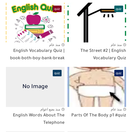
quiz
quiz
منذ عام
منذ عام
English Vocabulary Quiz |
The Street #2 | English
book-both-boy-bank-break
Vocabulary Quiz
quiz
quiz
منذ عام
منذ بضع اعوام
English Words About The
Parts Of The Body p1 #quiz
Telephone