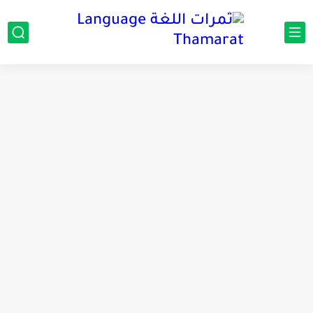
مناهج اللغة الإنجليزية, جميع المراحل Super Goal, Mega Goal
كل خطأ درس، وكل درس خطوة نحو النجاح
لوازم مدرسية ومكتبية | ملاحظات لاصقة ذاتية على شكل قلب...