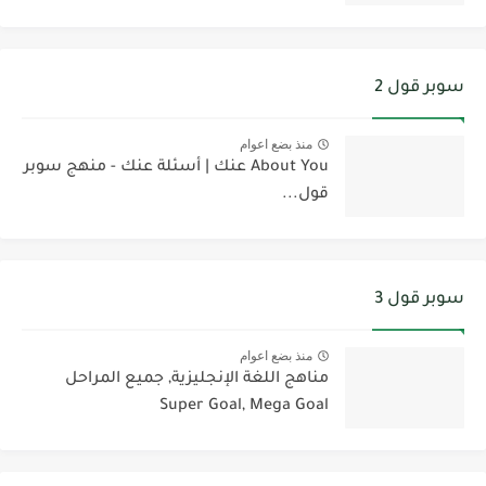
سوبر قول 2
منذ بضع اعوام
About You عنك | أسئلة عنك - منهج سوبر
قول...
سوبر قول 3
منذ بضع اعوام
مناهج اللغة الإنجليزية, جميع المراحل
Super Goal, Mega Goal