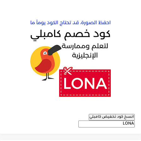
انسخ كود تخفيض كامبلي