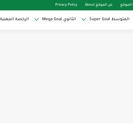
الموقع
عن الموقع About
Privacy Policy
المتوسط Super Goal
الثانوي Mega Goal
الرخصة المهنية
Super Goal
حو النجاح
ات لاصقة ذاتية على شكل قلب...