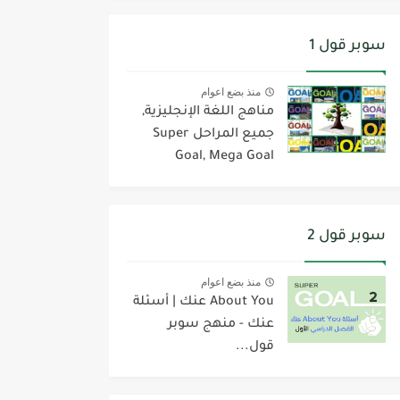
سوبر قول 1
منذ بضع اعوام
مناهج اللغة الإنجليزية,
جميع المراحل Super
Goal, Mega Goal
سوبر قول 2
منذ بضع اعوام
About You عنك | أسئلة
عنك - منهج سوبر
قول...