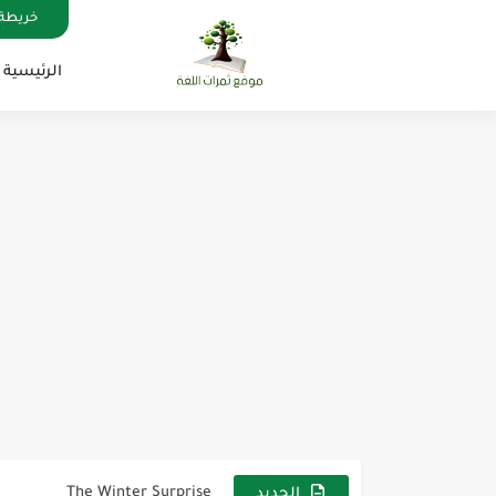
خريطة 
الرئيسية
مناهج اللغة الإنجليزية, جميع المراحل , Mega Goal
كل خطأ درس، وكل درس خطوة ن
لوازم مدرسية ومكتبية | ملاحظ
مجموعة واحدة من 7 قطع من القرطاسية الجميلة
The Winter Surprise
الجديد