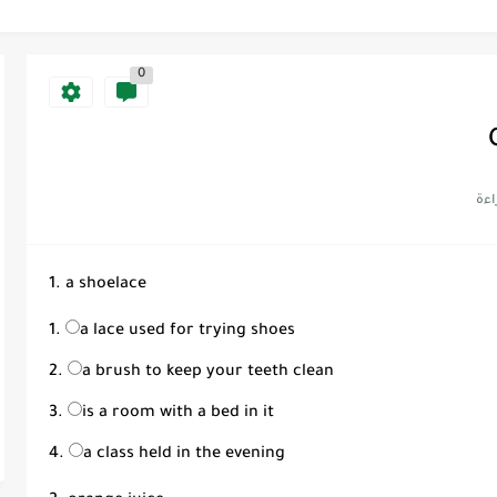
Discoun...
0
ية | مكونات الجملة في اللغة...
Supe -...
Supe -...
Supe -...
1. a shoelace
a lace used for trying shoes
a brush to keep your teeth clean
is a room with a bed in it
a class held in the evening