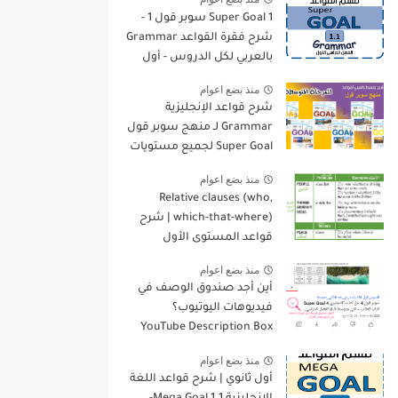
Super Goal 1 سوبر قول 1 -
شرح فقرة القواعد Grammar
بالعربي لكل الدروس - أول
متوسط, الفصل الدراسي
منذ بضع اعوام
الأول
شرح قواعد الإنجليزية
Grammar لـ منهج سوبر قول
Super Goal لجميع مستويات
المرحلة المتوسطة
منذ بضع اعوام
Relative clauses (who,
which-that-where) | شرح
قواعد المستوى الأول
للمرحلة الثانوية
منذ بضع اعوام
أين أجد صندوق الوصف في
فيديوهات اليوتيوب؟
YouTube Description Box
منذ بضع اعوام
أول ثانوي | شرح قواعد اللغة