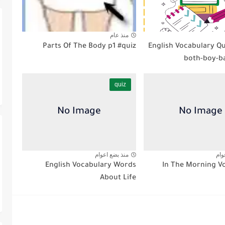
منذ عام
Parts Of The Body p1 #quiz
English Vocabulary Qu
both-boy-b
quiz
وام
منذ بضع اعوام
English Vocabulary Words
About Life