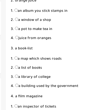
2. orange juice
an album you stick stamps in
a window of a shop
a pot to make tea in
juice from oranges
3. a book-list
a map which shows roads
a list of books
a library of college
a building used by the government
4. a film magazine
an inspector of tickets