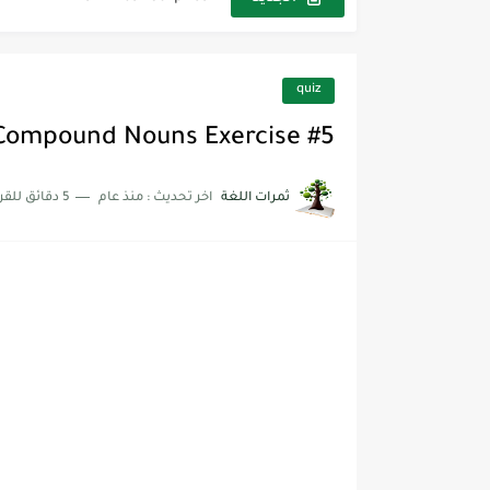
أفضل أكواد خصم تفيدك عند التسوق t Codes That Help
أهمية تعلم قواعد اللغة الإنجليز
quiz
شرح قسم القراءة لكل وحدات الكتاب r Goal 3
Compound Nouns Exercise #5
شرح قسم القراءة لكل وحدات الكتاب r Goal 3
ثمرات اللغة
اخر تحديث :
منذ عام
5 دقائق للقراءة
شرح قسم القراءة لكل وحدات الكتاب r Goal 3