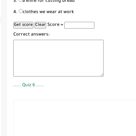
a knife for cutting bread
clothes we wear at work
Score =
Correct answers:
..... Quiz 6 .....