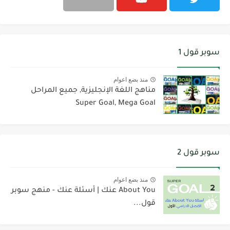
سوبر قول 1
منذ بضع اعوام
مناهج اللغة الإنجليزية, جميع المراحل
Super Goal, Mega Goal
سوبر قول 2
منذ بضع اعوام
About You عنك | أسئلة عنك - منهج سوبر
قول...