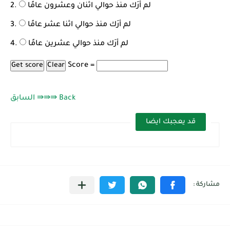
لم أرَك منذ حوالي اثنان وعشرون عامًا
لم أرَك منذ حوالي اثنا عشر عامًا
لم أرَك منذ حوالي عشرين عامًا
Score =
السابق ⇛⇛⇛ Back
قد يعجبك ايضا