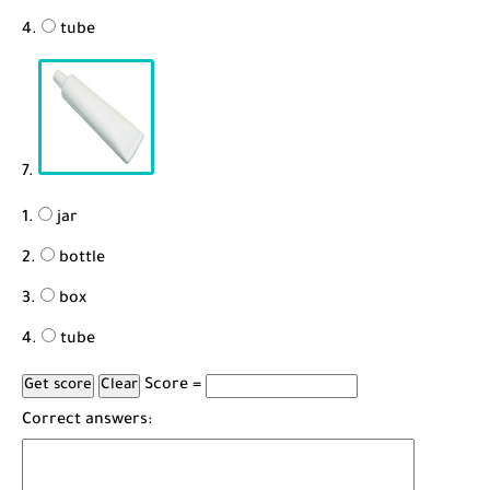
tube
7.
jar
bottle
box
tube
Score =
Correct answers: