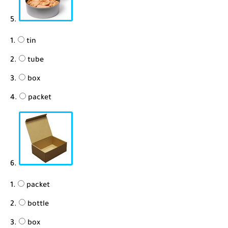
5.
tin
tube
box
packet
6.
packet
bottle
box