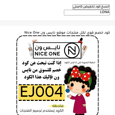
انسخ كود تخفيض كامبلي
كود خصم قوي لكل منتجات موقع نايس ون Nice One