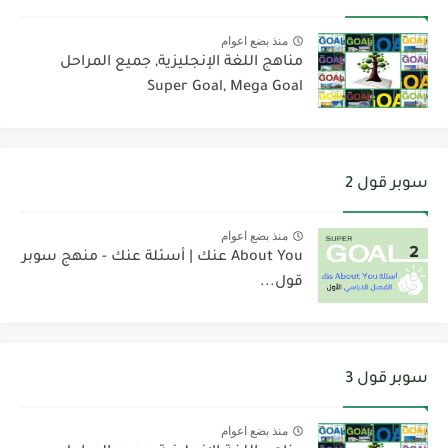
منذ بضع اعوام
مناهج اللغة الإنجليزية, جميع المراحل
Super Goal, Mega Goal
سوبر قول 2
منذ بضع اعوام
About You عنك | أسئلة عنك - منهج سوبر
قول...
سوبر قول 3
منذ بضع اعوام