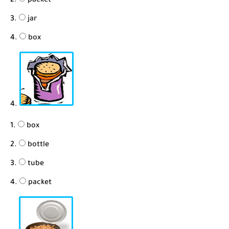
packet
jar
box
4.
box
bottle
tube
packet