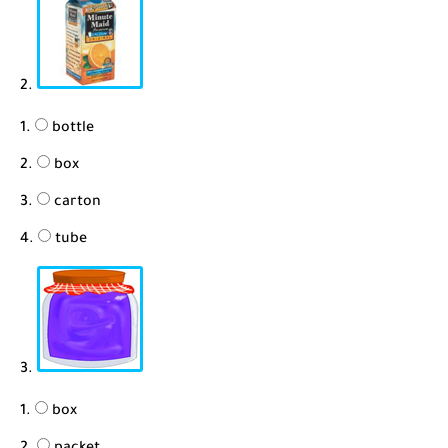
2.
bottle
box
carton
tube
3.
box