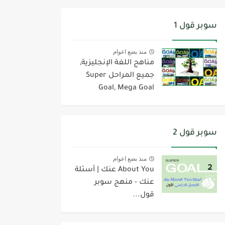
سوبر قول 1
منذ بضع اعوام
مناهج اللغة الإنجليزية,
جميع المراحل Super
Goal, Mega Goal
سوبر قول 2
منذ بضع اعوام
About You عنك | أسئلة
عنك - منهج سوبر
قول...