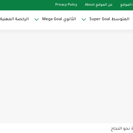
الموقع
عن الموقع About
Privacy Policy
المتوسط Super Goal
الثانوي Mega Goal
الرخصة المهنية
Super Goal
حو النجاح
ات لاصقة ذاتية على شكل قلب...