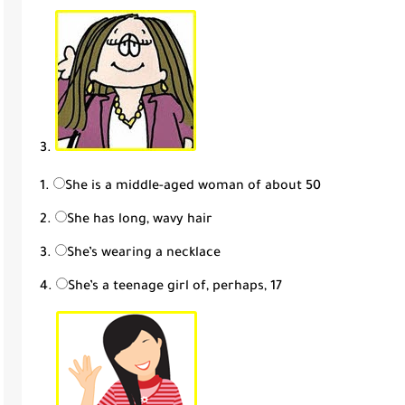
3.
She is a middle-aged woman of about 50
She has long, wavy hair
She’s wearing a necklace
She’s a teenage girl of, perhaps, 17