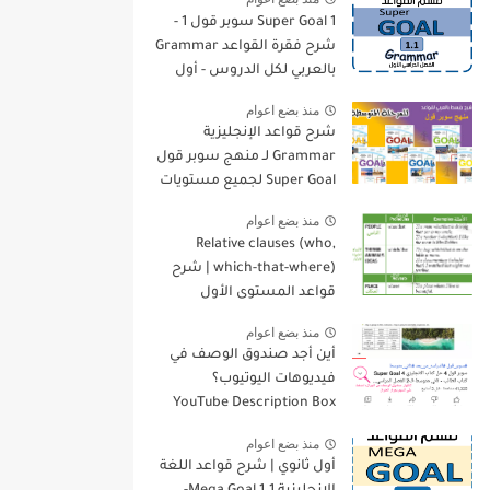
Super Goal 1 سوبر قول 1 -
شرح فقرة القواعد Grammar
بالعربي لكل الدروس - أول
متوسط, الفصل الدراسي
منذ بضع اعوام
الأول
شرح قواعد الإنجليزية
Grammar لـ منهج سوبر قول
Super Goal لجميع مستويات
المرحلة المتوسطة
منذ بضع اعوام
Relative clauses (who,
which-that-where) | شرح
قواعد المستوى الأول
للمرحلة الثانوية
منذ بضع اعوام
أين أجد صندوق الوصف في
فيديوهات اليوتيوب؟
YouTube Description Box
منذ بضع اعوام
أول ثانوي | شرح قواعد اللغة