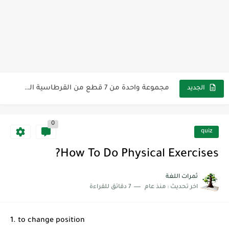
مناهج اللغة الإنجليزية, جميع المراحل Super Goal, Mega Goal
كل خطأ درس، وكل درس خطوة نحو النجاح
لوازم مدرسية ومكتبية | ملاحظات لاصقة ذاتية على شكل قلب...
مجموعة واحدة من 7 قطع من القرطاسية الجميلة
الجديد
The Winter Surprise
0
أفضل أكواد خصم تفيدك عند التسوق Discount Codes That Help...
quiz
أهمية تعلم قواعد اللغة الإنجليزية | مكونات الجملة في اللغة...
How To Do Physical Exercises?
شرح قسم القراءة لكل وحدات الكتاب Super Goal 3 -...
ثمرات اللغة
اخر تحديث :
منذ عام
7 دقائق للقراءة
شرح قسم القراءة لكل وحدات الكتاب Super Goal 3 -...
شرح قسم القراءة لكل وحدات الكتاب Super Goal 3 -...
1. to change position