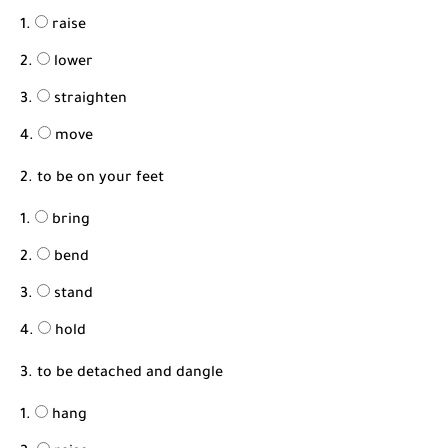
raise
lower
straighten
move
2. to be on your feet
bring
bend
stand
hold
3. to be detached and dangle
hang