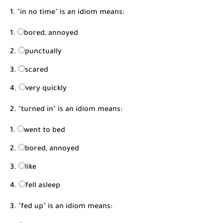
1. "in no time" is an idiom means:
bored, annoyed
punctually
scared
very quickly
2. "turned in" is an idiom means:
went to bed
bored, annoyed
like
fell asleep
3. "fed up" is an idiom means: