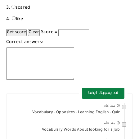
scared
like
Score =
Correct answers:
قد يعجبك ايضا
منذ عام
Vocabulary - Opposites - Learning English - Quiz
منذ عام
Vocabulary Words About looking for a Job