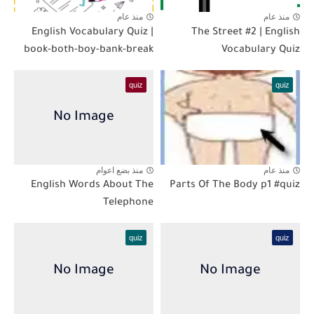
منذ عام
منذ عام
English Vocabulary Quiz |
The Street #2 | English
book-both-boy-bank-break
Vocabulary Quiz
quiz
quiz
منذ عام
منذ بضع اعوام
English Words About The
Parts Of The Body p1 #quiz
Telephone
quiz
quiz