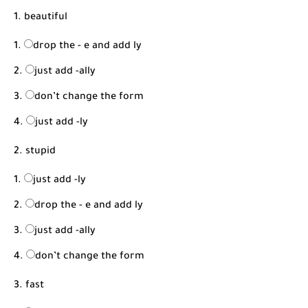
شرح قسم القراءة لكل وحدات الكتاب Super Goal 3 -...
1. beautiful
drop the - e and add ly
just add -ally
don’t change the form
just add -ly
2. stupid
just add -ly
drop the - e and add ly
just add -ally
don’t change the form
3. fast