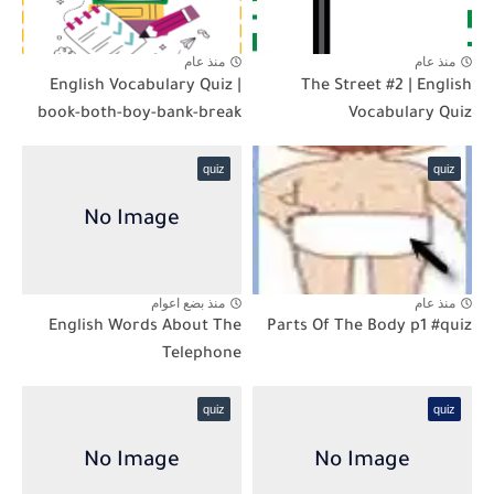
منذ عام
منذ عام
English Vocabulary Quiz |
The Street #2 | English
book-both-boy-bank-break
Vocabulary Quiz
quiz
quiz
منذ عام
منذ بضع اعوام
English Words About The
Parts Of The Body p1 #quiz
Telephone
quiz
quiz