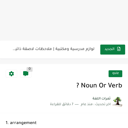
مناهج اللغة الإنجليزية, جميع المراحل Super Goal, Mega Goal
كل خطأ درس، وكل درس خطوة نحو النجاح
لوازم مدرسية ومكتبية | ملاحظات لاصقة ذاتية على شكل قلب...
الجديد
مجموعة واحدة من 7 قطع من القرطاسية الجميلة
0
The Winter Surprise
quiz
أفضل أكواد خصم تفيدك عند التسوق Discount Codes That Help...
Noun Or Verb ?
أهمية تعلم قواعد اللغة الإنجليزية | مكونات الجملة في اللغة...
ثمرات اللغة
اخر تحديث :
منذ عام
7 دقائق للقراءة
شرح قسم القراءة لكل وحدات الكتاب Super Goal 3 -...
شرح قسم القراءة لكل وحدات الكتاب Super Goal 3 -...
1. arrangement