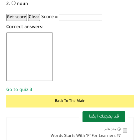
noun
Score =
Correct answers:
Go to quiz 3
Back To The Main
قد يعجبك ايضا
منذ عام
Words Starts With "P" For Learners #7