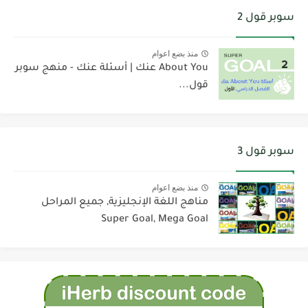
سوبر قول 2
منذ بضع اعوام
About You عنك | أسئلة عنك - منهج سوبر
قول...
سوبر قول 3
منذ بضع اعوام
مناهج اللغة الإنجليزية, جميع المراحل
Super Goal, Mega Goal