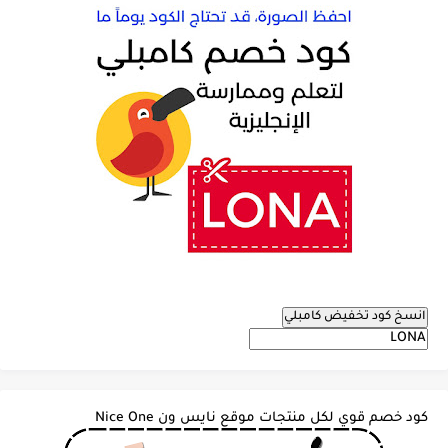
انسخ كود تخفيض كامبلي
كود خصم قوي لكل منتجات موقع نايس ون Nice One