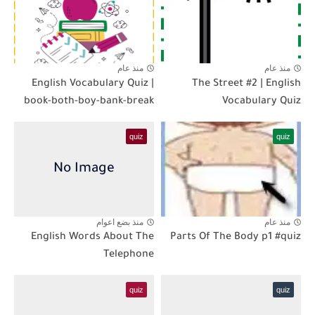
منذ عام
منذ عام
English Vocabulary Quiz |
The Street #2 | English
book-both-boy-bank-break
Vocabulary Quiz
quiz
quiz
منذ عام
منذ بضع اعوام
English Words About The
Parts Of The Body p1 #quiz
Telephone
quiz
quiz