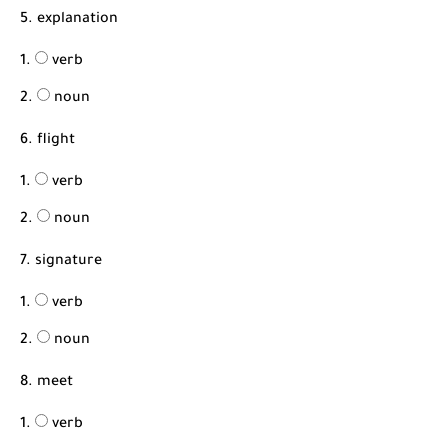
5. explanation
verb
noun
6. flight
verb
noun
7. signature
verb
noun
8. meet
verb