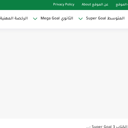
الموقع
عن الموقع About
Privacy Policy
المتوسط Super Goal
الثانوي Mega Goal
الرخصة المهنية
Super Goal
حو النجاح
ات لاصقة ذاتية على شكل قلب...
Discoun...
ية | مكونات الجملة في اللغة...
Supe -...