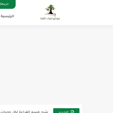
خريطة 
الرئيسية
مناهج اللغة الإنجليزية, جميع المراحل , Mega Goal
كل خطأ درس، وكل درس خطوة ن
لوازم مدرسية ومكتبية | ملاحظ
مجموعة واحدة من 7 قطع من القرطاسية الجميلة
The Winter Surprise
أفضل أكواد خصم تفيدك عند التسوق t Codes That Help
أهمية تعلم قواعد اللغة الإنجليز
شرح قسم القراءة لكل وحدات الكتاب r Goal 3
الجديد