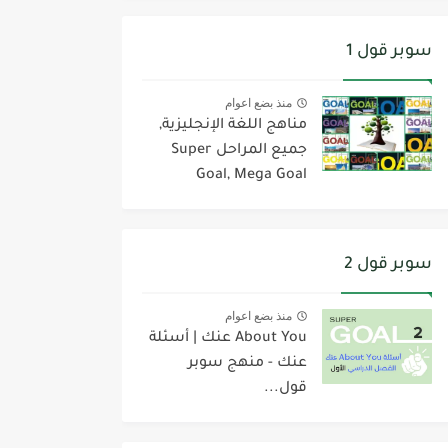
سوبر قول 1
منذ بضع اعوام
مناهج اللغة الإنجليزية,
جميع المراحل Super
Goal, Mega Goal
سوبر قول 2
منذ بضع اعوام
About You عنك | أسئلة
عنك - منهج سوبر
قول...