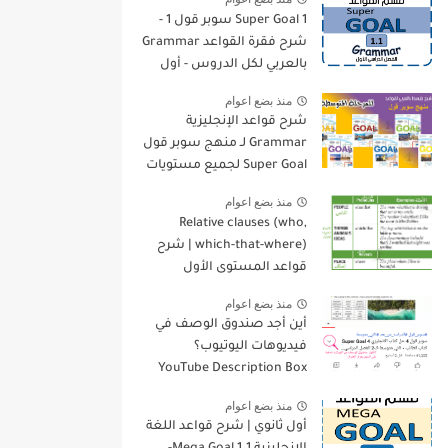
Super Goal 1 سوبر قول 1 -
شرح فقرة القواعد Grammar
بالعربي لكل الدروس - أول
متوسط, الفصل الدراسي
منذ بضع اعوام
الأول
شرح قواعد الإنجليزية
Grammar لـ منهج سوبر قول
Super Goal لجميع مستويات
المرحلة المتوسطة
منذ بضع اعوام
Relative clauses (who,
which-that-where) | شرح
قواعد المستوى الأول
للمرحلة الثانوية
منذ بضع اعوام
أين أجد صندوق الوصف في
فيديوهات اليوتيوب؟
YouTube Description Box
منذ بضع اعوام
أول ثانوي | شرح قواعد اللغة