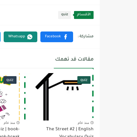
الأقسام
quiz
مقالات قد تهمك
quiz
quiz
منذ عام
منذ عام
iz | book-
The Street #2 | English