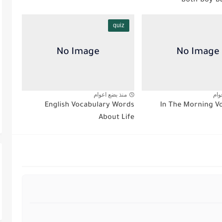
both-boy-b
quiz
وام
منذ بضع اعوام
English Vocabulary Words
About Life