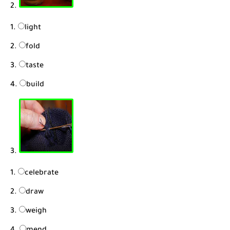
2.
light
fold
taste
build
3.
celebrate
draw
weigh