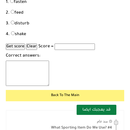
fasten
feed
disturb
shake
Score =
Correct answers:
Back To The Main
قد يعجبك ايضا
منذ عام
What Sporting Item Do We Use? #4