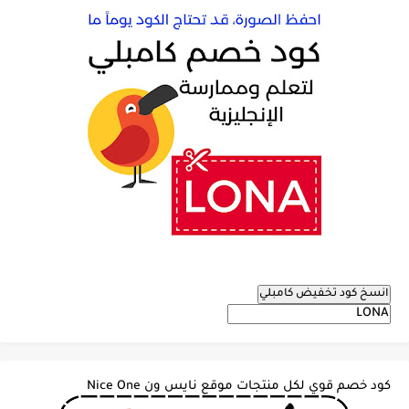
انسخ كود تخفيض كامبلي
كود خصم قوي لكل منتجات موقع نايس ون Nice One