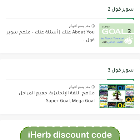
سوبر قول 2
منذ بضع اعوام
About You عنك | أسئلة عنك - منهج سوبر
قول...
سوبر قول 3
منذ بضع اعوام
مناهج اللغة الإنجليزية, جميع المراحل
Super Goal, Mega Goal