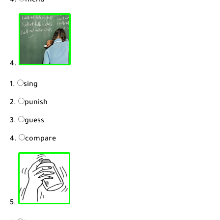
mend
4.
sing
punish
guess
compare
5.