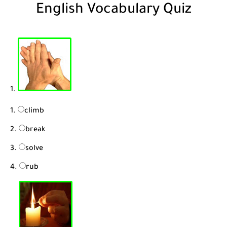
English Vocabulary Quiz
1.
climb
break
solve
rub