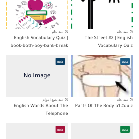
منذ عام
منذ عام
English Vocabulary Quiz |
The Street #2 | English
book-both-boy-bank-break
Vocabulary Quiz
quiz
quiz
منذ عام
منذ بضع اعوام
English Words About The
Parts Of The Body p1 #quiz
Telephone
quiz
quiz