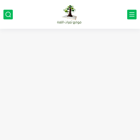
مناهج اللغة الإنجليزية, جميع المراحل Super Goal, Mega Goal
كل خطأ درس، وكل درس خطوة نحو النجاح