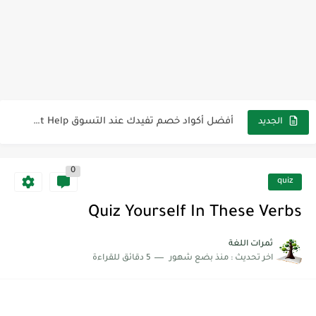
لوازم مدرسية ومكتبية | ملاحظات لاصقة ذاتية على شكل قلب...
مجموعة واحدة من 7 قطع من القرطاسية الجميلة
The Winter Surprise
أفضل أكواد خصم تفيدك عند التسوق Discount Codes That Help...
أهمية تعلم قواعد اللغة الإنجليزية | مكونات الجملة في اللغة...
الجديد
شرح قسم القراءة لكل وحدات الكتاب Super Goal 3 -...
0
شرح قسم القراءة لكل وحدات الكتاب Super Goal 3 -...
quiz
شرح قسم القراءة لكل وحدات الكتاب Super Goal 3 -...
Quiz Yourself In These Verbs
ثمرات اللغة
اخر تحديث :
منذ بضع شهور
5 دقائق للقراءة