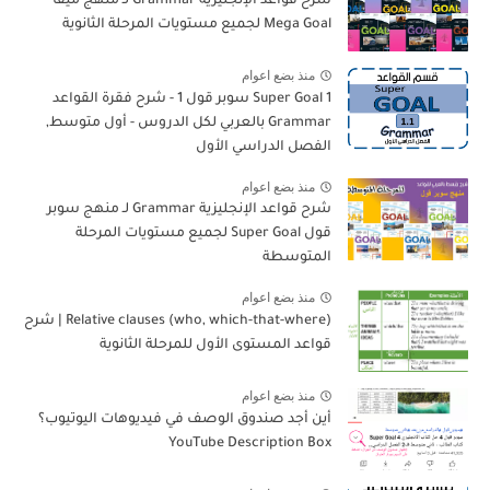
شرح قواعد الإنجليزية Grammar لـ منهج ميقا
Mega Goal لجميع مستويات المرحلة الثانوية
منذ بضع اعوام
Super Goal 1 سوبر قول 1 - شرح فقرة القواعد
Grammar بالعربي لكل الدروس - أول متوسط,
الفصل الدراسي الأول
منذ بضع اعوام
شرح قواعد الإنجليزية Grammar لـ منهج سوبر
قول Super Goal لجميع مستويات المرحلة
المتوسطة
منذ بضع اعوام
Relative clauses (who, which-that-where) | شرح
قواعد المستوى الأول للمرحلة الثانوية
منذ بضع اعوام
أين أجد صندوق الوصف في فيديوهات اليوتيوب؟
YouTube Description Box