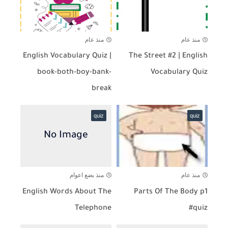
منذ عام
منذ عام
English Vocabulary Quiz |
The Street #2 | English
book-both-boy-bank-
Vocabulary Quiz
break
quiz
quiz
منذ عام
منذ بضع اعوام
English Words About The
Parts Of The Body p1
Telephone
#quiz