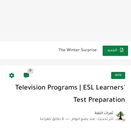
مناهج اللغة الإنجليزية, جميع المراحل Super Goal, Mega Goal
كل خطأ درس، وكل درس خطوة نحو النجاح
لوازم مدرسية ومكتبية | ملاحظات لاصقة ذاتية على شكل قلب...
مجموعة واحدة من 7 قطع من القرطاسية الجميلة
The Winter Surprise
الجديد
أفضل أكواد خصم تفيدك عند التسوق Discount Codes That Help...
0
أهمية تعلم قواعد اللغة الإنجليزية | مكونات الجملة في اللغة...
quiz
شرح قسم القراءة لكل وحدات الكتاب Super Goal 3 -...
Television Programs | ESL Learners'
شرح قسم القراءة لكل وحدات الكتاب Super Goal 3 -...
Test Preparation
شرح قسم القراءة لكل وحدات الكتاب Super Goal 3 -...
ثمرات اللغة
اخر تحديث :
منذ بضع اعوام
6 دقائق للقراءة