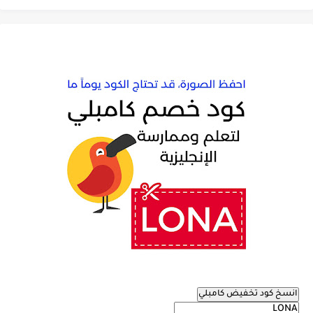
انسخ كود تخفيض كامبلي