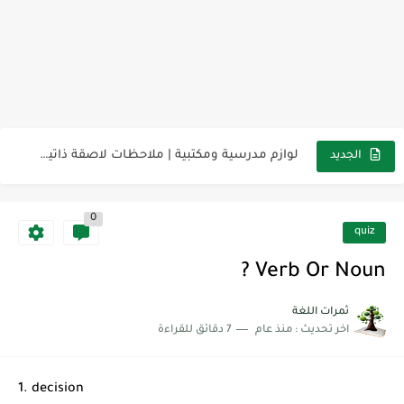
مناهج اللغة الإنجليزية, جميع المراحل Super Goal, Mega Goal
كل خطأ درس، وكل درس خطوة نحو النجاح
لوازم مدرسية ومكتبية | ملاحظات لاصقة ذاتية على شكل قلب...
الجديد
مجموعة واحدة من 7 قطع من القرطاسية الجميلة
0
The Winter Surprise
quiz
أفضل أكواد خصم تفيدك عند التسوق Discount Codes That Help...
Verb Or Noun ?
أهمية تعلم قواعد اللغة الإنجليزية | مكونات الجملة في اللغة...
ثمرات اللغة
اخر تحديث :
منذ عام
7 دقائق للقراءة
شرح قسم القراءة لكل وحدات الكتاب Super Goal 3 -...
شرح قسم القراءة لكل وحدات الكتاب Super Goal 3 -...
1. decision