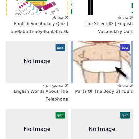
منذ عام
منذ عام
English Vocabulary Quiz |
The Street #2 | English
book-both-boy-bank-break
Vocabulary Quiz
quiz
quiz
منذ عام
منذ بضع اعوام
English Words About The
Parts Of The Body p1 #quiz
Telephone
quiz
quiz