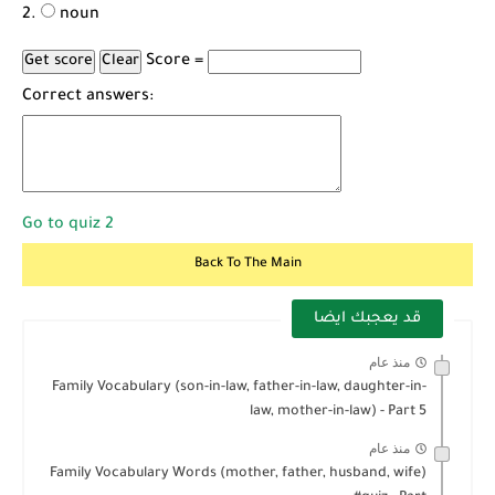
noun
Score =
Correct answers:
Go to quiz 2
Back To The Main
قد يعجبك ايضا
منذ عام
Family Vocabulary (son-in-law, father-in-law, daughter-in-
law, mother-in-law) - Part 5
منذ عام
Family Vocabulary Words (mother, father, husband, wife)