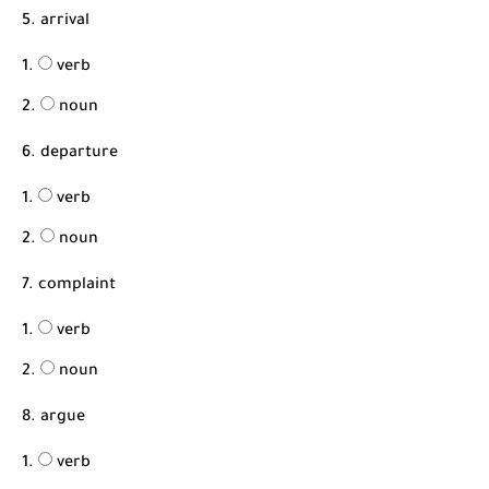
5. arrival
verb
noun
6. departure
verb
noun
7. complaint
verb
noun
8. argue
verb