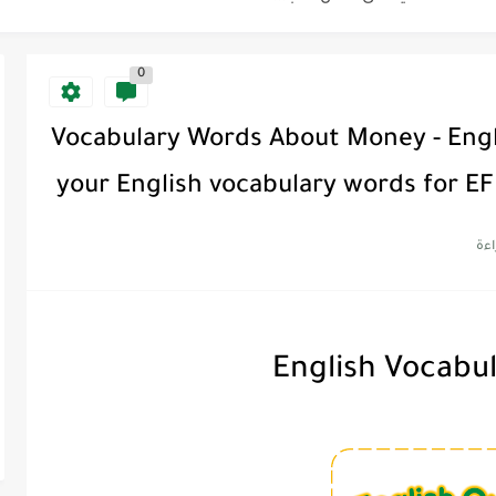
0
Discoun...
Vocabulary Words About Money - Engl
ية | مكونات الجملة في اللغة...
your English vocabulary words for EF
Supe -...
Supe -...
Supe -...
English Vocabul