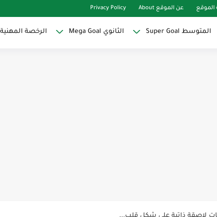
الموقع
عن الموقع About
Privacy Policy
المتوسط Super Goal
الثانوي Mega Goal
الرخصة المهنية
Super Goal
حو النجاح
ات لاصقة ذاتية على شكل قلب...