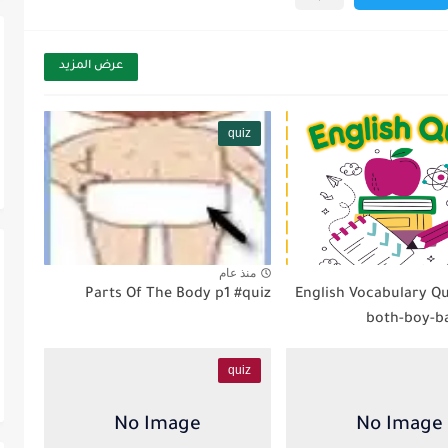
عرض المزيد
quiz
منذ عام
Parts Of The Body p1 #quiz
English Vocabulary Qu
both-boy-b
quiz