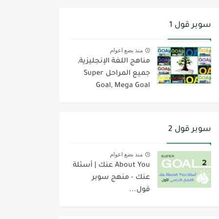
سوبر قول 1
منذ بضع اعوام
مناهج اللغة الإنجليزية,
جميع المراحل Super
Goal, Mega Goal
سوبر قول 2
منذ بضع اعوام
About You عنك | أسئلة
عنك - منهج سوبر
قول...