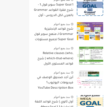
Super Goal 1 سوبر قول 1 -
شرح فقرة القواعد Grammar
بالعربي لكل الدروس - أول
متوسط, الفصل الدراسي
منذ بضع اعوام
الأول
شرح قواعد الإنجليزية
Grammar لـ منهج سوبر قول
Super Goal لجميع مستويات
المرحلة المتوسطة
منذ بضع اعوام
Relative clauses (who,
which-that-where) | شرح
قواعد المستوى الأول
للمرحلة الثانوية
منذ بضع اعوام
أين أجد صندوق الوصف في
فيديوهات اليوتيوب؟
YouTube Description Box
منذ بضع اعوام
أول ثانوي | شرح قواعد اللغة