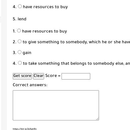
have resources to buy
5. lend
have resources to buy
to give something to somebody, which he or she have
gain
to take something that belongs to somebody else, and
Score =
Correct answers:
https://bit.ly/2xXghRv