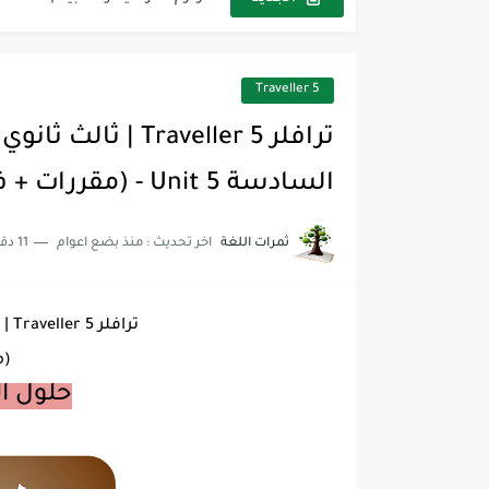
مجموعة واحدة من 7 قطع من القرطاسية الجميلة
The Winter Surprise
5 Traveller
أفضل أكواد خصم تفيدك عند التسوق t Codes That Help
ترافلر 5 raveller
أهمية تعلم قواعد اللغة الإنجليز
السادسة Unit 5 - (مقررات + فصلي)
شرح قسم القراءة لكل وحدات الكتاب r Goal 3
ثمرات اللغة
اخر تحديث :
منذ بضع اعوام
11 دقائق للقراءة
شرح قسم القراءة لكل وحدات الكتاب r Goal 3
شرح قسم القراءة لكل وحدات الكتاب r Goal 3
ترافلر 5 Traveller | ثالث ثانوي | الفصل الدراسي الأول
(م
حلول ا