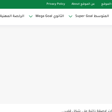
الموقع
عن الموقع About
Privacy Policy
المتوسط Super Goal
الثانوي Mega Goal
الرخصة المهنية
Super Goal
حو النجاح
ات لاصقة ذاتية على شكل قلب...