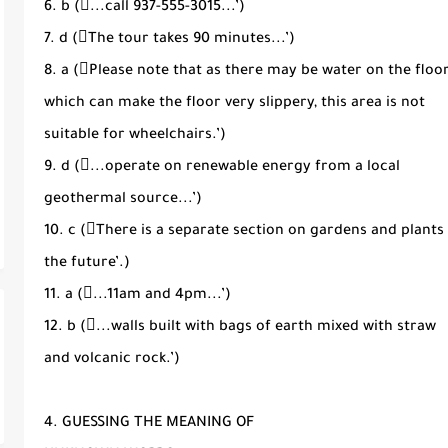
6. b (􀁨...call 937-555-3015...’)
7. d (􀁨The tour takes 90 minutes...’)
8. a (􀁨Please note that as there may be water on the floor
which can make the floor very slippery, this area is not
suitable for wheelchairs.’)
9. d (􀁨...operate on renewable energy from a local
geothermal source...’)
10. c (􀁨There is a separate section on gardens and plants 
the future’.)
11. a (􀁨...11am and 4pm...’)
12. b (􀁨...walls built with bags of earth mixed with straw
and volcanic rock.’)
4. GUESSING THE MEANING OF