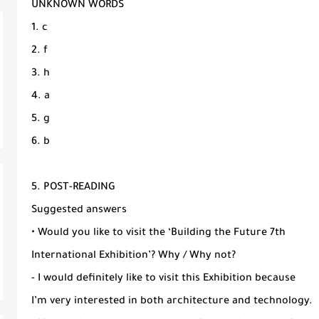
UNKNOWN WORDS
1. c
2. f
3. h
4. a
5. g
6. b
5. POST-READING
Suggested answers
• Would you like to visit the ‘Building the Future 7th
International Exhibition’? Why / Why not?
- I would definitely like to visit this Exhibition because
I’m very interested in both architecture and technology.