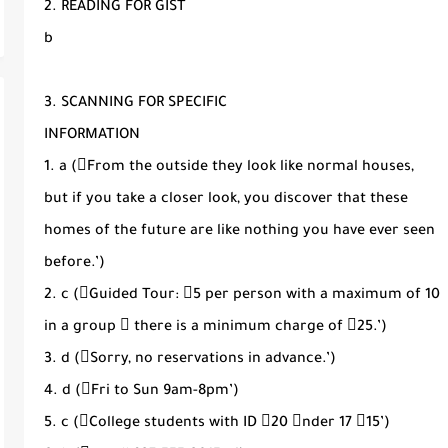
2. READING FOR GIST
b
3. SCANNING FOR SPECIFIC
INFORMATION
1. a (􀁨From the outside they look like normal houses,
but if you take a closer look, you discover that these
homes of the future are like nothing you have ever seen
before.’)
2. c (􀁨Guided Tour: 􀀇5 per person with a maximum of 10
in a group 􀁭 there is a minimum charge of 􀀇25.’)
3. d (􀁨Sorry, no reservations in advance.’)
4. d (􀁨Fri to Sun 9am-8pm’)
5. c (􀁨College students with ID 􀀇20 􀀸nder 17 􀀇15’)