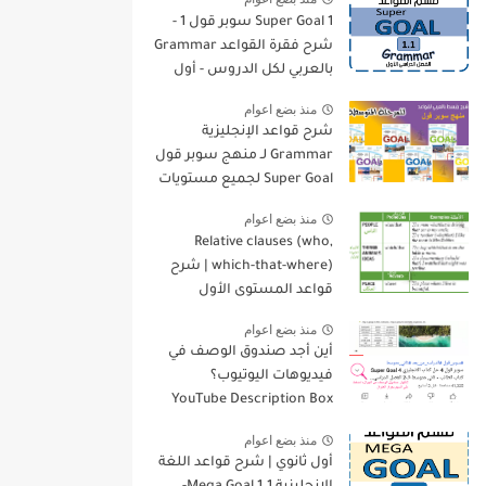
Super Goal 1 سوبر قول 1 -
شرح فقرة القواعد Grammar
بالعربي لكل الدروس - أول
متوسط, الفصل الدراسي
منذ بضع اعوام
الأول
شرح قواعد الإنجليزية
Grammar لـ منهج سوبر قول
Super Goal لجميع مستويات
المرحلة المتوسطة
منذ بضع اعوام
Relative clauses (who,
which-that-where) | شرح
قواعد المستوى الأول
للمرحلة الثانوية
منذ بضع اعوام
أين أجد صندوق الوصف في
فيديوهات اليوتيوب؟
YouTube Description Box
منذ بضع اعوام
أول ثانوي | شرح قواعد اللغة