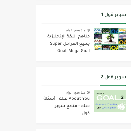
سوبر قول 1
منذ بضع اعوام
مناهج اللغة الإنجليزية,
جميع المراحل Super
Goal, Mega Goal
سوبر قول 2
منذ بضع اعوام
About You عنك | أسئلة
عنك - منهج سوبر
قول...