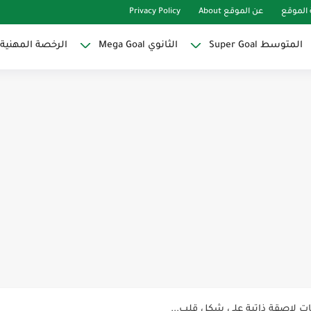
الموقع
عن الموقع About
Privacy Policy
المتوسط Super Goal
الثانوي Mega Goal
الرخصة المهنية
Super Goal
حو النجاح
ات لاصقة ذاتية على شكل قلب...