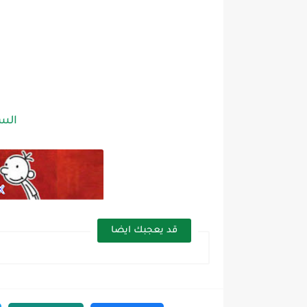
الس
قد يعجبك ايضا