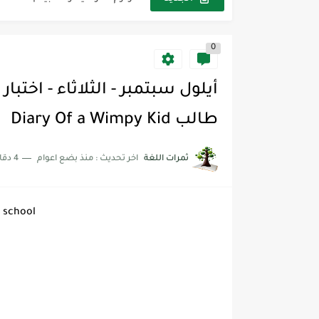
مجموعة واحدة من 7 قطع من القرطاسية الجميلة
0
The Winter Surprise
أفضل أكواد خصم تفيدك عند التسوق t Codes That Help
أهمية تعلم قواعد اللغة الإنجليز
طالب Diary Of a Wimpy Kid
شرح قسم القراءة لكل وحدات الكتاب r Goal 3
ثمرات اللغة
اخر تحديث :
منذ بضع اعوام
4 دقائق للقراءة
شرح قسم القراءة لكل وحدات الكتاب r Goal 3
شرح قسم القراءة لكل وحدات الكتاب r Goal 3
 school