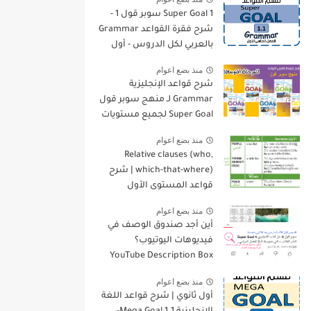
Super Goal 1 سوبر قول 1 -
شرح فقرة القواعد Grammar
بالعربي لكل الدروس - أول
متوسط, الفصل الدراسي
منذ بضع اعوام
الأول
شرح قواعد الإنجليزية
Grammar لـ منهج سوبر قول
Super Goal لجميع مستويات
المرحلة المتوسطة
منذ بضع اعوام
Relative clauses (who,
which-that-where) | شرح
قواعد المستوى الأول
للمرحلة الثانوية
منذ بضع اعوام
أين أجد صندوق الوصف في
فيديوهات اليوتيوب؟
YouTube Description Box
منذ بضع اعوام
أول ثانوي | شرح قواعد اللغة