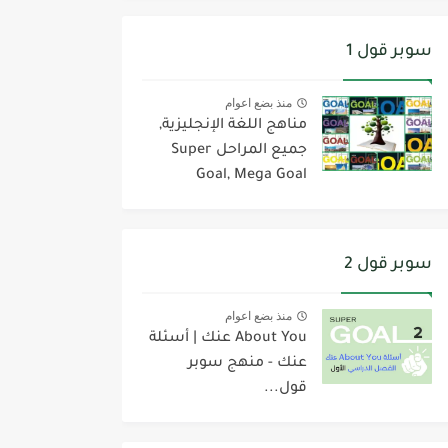
سوبر قول 1
منذ بضع اعوام
مناهج اللغة الإنجليزية,
جميع المراحل Super
Goal, Mega Goal
سوبر قول 2
منذ بضع اعوام
About You عنك | أسئلة
عنك - منهج سوبر
قول...