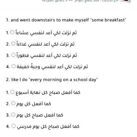
اخر تحديث :
منذ بضع اعوام
3 دقائق للقراءة
شرح قسم القراءة لكل وحدات الكتاب Super Goal 3 -...
1. and went downstairs to make myself "some breakfast"
ثم نزلت لكي أعد لنفسي عشاءاً
ثم نزلت لكي أعد لنفسي غداءاً
ثم نزلت لكي أعد لنفسي فطوراً
ثم نزلت لكي أعد لنفسي وجبةً خفيفة
2. like I do "every morning on a school day"
كما أفعل صباح كل نهاية أسبوع
كما أفعل كل يوم
كما أفعل صباح كل يوم
كما أفعل صباح كل يوم مدرسي