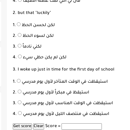
قال لي أنني نمت عطلة الصيف
2. but that "luckily"
لكن لحسن الحظ
لكن لسوء الحظ
لكني نادماً
لكن لم يكن حظي سيء
3. I woke up just in time for the first day of school
استيقظت في الوقت المتأخر لأول يوم مدرسي
استيقظ في مبكراً لأول يوم مدرسي
استيقظت في الوقت المناسب لأول يوم مدرسي
استيقظت في منتصف الليل لأول يوم مدرسي
Score =