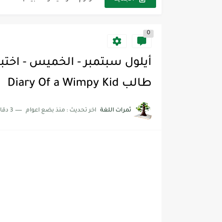
مجموعة واحدة من 7 قطع من القرطاسية الجميلة
0
The Winter Surprise
أفضل أكواد خصم تفيدك عند التسوق t Codes That Help
أهمية تعلم قواعد اللغة الإنجليز
طالب Diary Of a Wimpy Kid
شرح قسم القراءة لكل وحدات الكتاب r Goal 3
ثمرات اللغة
اخر تحديث :
منذ بضع اعوام
3 دقائق للقراءة
شرح قسم القراءة لكل وحدات الكتاب r Goal 3
شرح قسم القراءة لكل وحدات الكتاب r Goal 3