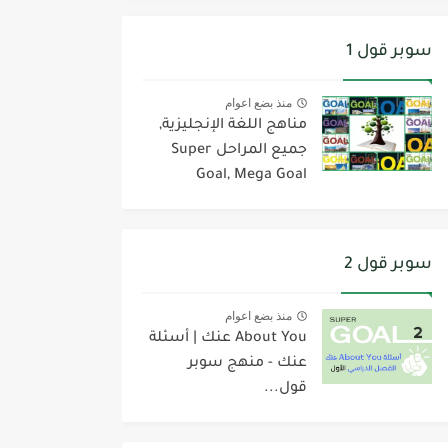
سوبر قول 1
منذ بضع اعوام
مناهج اللغة الإنجليزية,
جميع المراحل Super
Goal, Mega Goal
سوبر قول 2
منذ بضع اعوام
About You عنك | أسئلة
عنك - منهج سوبر
قول...