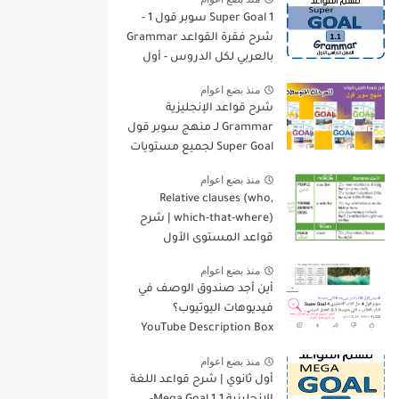
Super Goal 1 سوبر قول 1 -
شرح فقرة القواعد Grammar
بالعربي لكل الدروس - أول
متوسط, الفصل الدراسي
منذ بضع اعوام
الأول
شرح قواعد الإنجليزية
Grammar لـ منهج سوبر قول
Super Goal لجميع مستويات
المرحلة المتوسطة
منذ بضع اعوام
Relative clauses (who,
which-that-where) | شرح
قواعد المستوى الأول
للمرحلة الثانوية
منذ بضع اعوام
أين أجد صندوق الوصف في
فيديوهات اليوتيوب؟
YouTube Description Box
منذ بضع اعوام
أول ثانوي | شرح قواعد اللغة