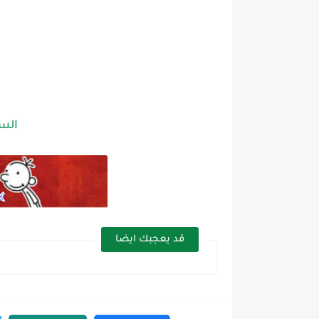
الس
قد يعجبك ايضا