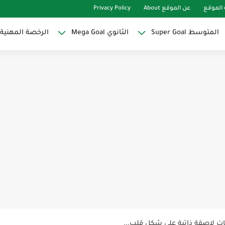
الموقع
عن الموقع About
Privacy Policy
المتوسط Super Goal
الثانوي Mega Goal
الرخصة المهنية
Super Goal
حو النجاح
ات لاصقة ذاتية على شكل قلب...