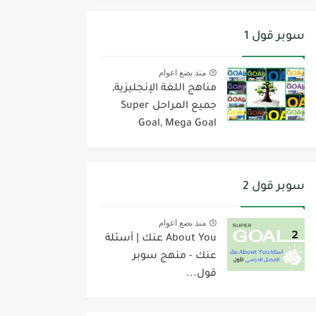
سوبر قول 1
منذ بضع اعوام
مناهج اللغة الإنجليزية,
جميع المراحل Super
Goal, Mega Goal
سوبر قول 2
منذ بضع اعوام
About You عنك | أسئلة
عنك - منهج سوبر
قول...