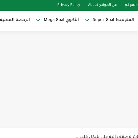
الموقع
عن الموقع About
Privacy Policy
المتوسط Super Goal
الثانوي Mega Goal
الرخصة المهنية
Super Goal
حو النجاح
ات لاصقة ذاتية على شكل قلب...