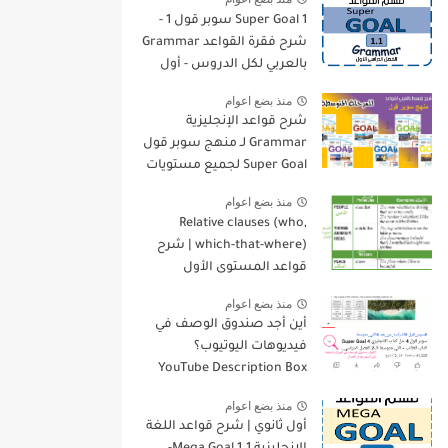
Super Goal 1 سوبر قول 1 -
شرح فقرة القواعد Grammar
بالعربي لكل الدروس - أول
متوسط, الفصل الدراسي
منذ بضع اعوام
الأول
شرح قواعد الإنجليزية
Grammar لـ منهج سوبر قول
Super Goal لجميع مستويات
المرحلة المتوسطة
منذ بضع اعوام
Relative clauses (who,
which-that-where) | شرح
قواعد المستوى الأول
للمرحلة الثانوية
منذ بضع اعوام
أين أجد صندوق الوصف في
فيديوهات اليوتيوب؟
YouTube Description Box
منذ بضع اعوام
أول ثانوي | شرح قواعد اللغة